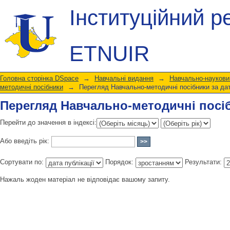
Перегляд Навчально-методичні посі
Інституційний р
ETNUIR
Головна сторінка DSpace
→
Навчальні видання
→
Навчально-науковий
методичні посібники
→
Перегляд Навчально-методичні посібники за да
Перегляд Навчально-методичні посі
Перейти до значення в індексі:
Або введіть рік:
Сортувати по:
Порядок:
Результати:
Нажаль жоден матеріал не відповідає вашому запиту.