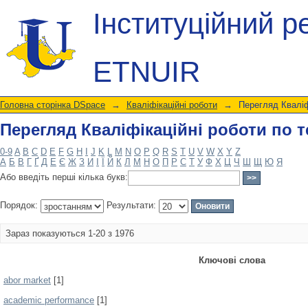
Перегляд Кваліфікаційні роботи по т
Інституційний р
ETNUIR
Головна сторінка DSpace
→
Кваліфікаційні роботи
→
Перегляд Кваліф
Перегляд Кваліфікаційні роботи по т
0-9
A
B
C
D
E
F
G
H
I
J
K
L
M
N
O
P
Q
R
S
T
U
V
W
X
Y
Z
А
Б
В
Г
Ґ
Д
Е
Є
Ж
З
И
І
Ї
Й
К
Л
М
Н
О
П
Р
С
Т
У
Ф
Х
Ц
Ч
Ш
Щ
Ю
Я
Або введіть перші кілька букв:
Порядок:
Результати:
Зараз показуються 1-20 з 1976
Ключові слова
abor market
[1]
academic performance
[1]