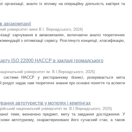
 організації, аналіз їх впливу на операційну діяльність кав'ярні та
в авіакомпанії
ний університет імені В.І. Вернадського
,
2024
)
нізації харчування в авіакомпаніях, включаючи аналіз теоретичних
комендацій з оптимізації сервісу. Розглянуто концепції, класифікацію,
арту ISO 22000 HACCP в закладі громадського
національний університет ім. В.І.Вернадського
,
2025
)
і системи HACCP у ресторанному бізнесі, розкривається мета
 розділ надає нам теоретичні знання про основні поняття та аспекти
ування автотуристів у мотелях і кемпінгах
рійський національний університет ім. В.І.Вернадського
,
2025
)
браної теми, визначено предмет, мету та завдання дослідження. У
снови автотуризму, охарактеризовано його сучасний стан, а також