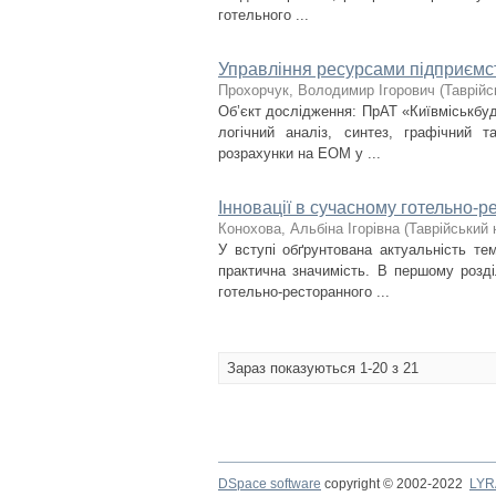
готельного ...
Управління ресурсами підприємс
Прохорчук, Володимир Ігорович
(
Таврійс
Об’єкт дослідження: ПрАТ «Київміськбуд
логічний аналіз, синтез, графічний т
розрахунки на ЕОМ у ...
Інновації в сучасному готельно-
Конохова, Альбіна Ігорівна
(
Таврійський 
У вступі обґрунтована актуальність тем
практична значимість. В першому розділ
готельно-ресторанного ...
Зараз показуються 1-20 з 21
DSpace software
copyright © 2002-2022
LYR