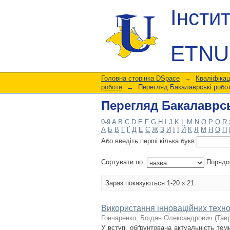
Перегляд Бакалаврсь
Інсти
ETNU
Головна сторінка DSpace
→
Кваліфікац
роботи
→
Перегляд Бакалаврські робот
Перегляд Бакалаврсь
0-9
A
B
C
D
E
F
G
H
I
J
K
L
M
N
O
P
Q
R
А
Б
В
Г
Ґ
Д
Е
Є
Ж
З
И
І
Ї
Й
К
Л
М
Н
О
П
Або введіть перші кілька букв:
Сортувати по:
Порядо
Зараз показуються 1-20 з 21
Використання інноваційних техно
Гончаренко, Богдан Олександрович
(
Тавр
У вступі обґрунтована актуальність теми