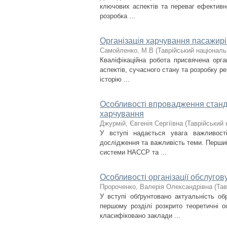
ключових аспектів та переваг ефективної
розробка ...
Організація харчування пасажирі
Самойленко, М.В
(
Таврійський національ
Кваліфікаційна робота присвячена орга
аспектів, сучасного стану та розробку ре
історію ...
Особливості впровадження станд
харчування
Джурмій, Євгенія Сергіївна
(
Таврійський 
У вступі надається увага важливост
дослідження та важливість теми. Перший
системи HACCP та ...
Особливості організації обслугов
Пророченко, Валерія Олександрівна
(
Тав
У вступі обґрунтовано актуальність о
першому розділі розкрито теоретичні о
класифіковано заклади ...