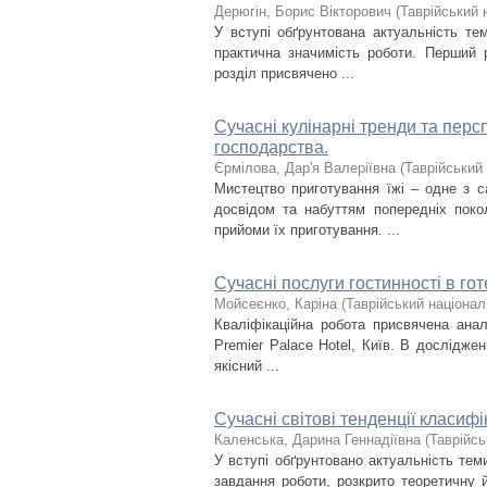
Дерюгін, Борис Вікторович
(
Таврійський 
У вступі обґрунтована актуальність тем
практична значимість роботи. Перший р
розділ присвячено ...
Сучасні кулінарні тренди та перс
господарства.
Єрмілова, Дар'я Валеріївна
(
Таврійський 
Мистецтво приготування їжі – одне з с
досвідом та набуттям попередніх покол
прийоми їх приготування. ...
Сучасні послуги гостинності в гот
Мойсеєнко, Каріна
(
Таврійський націонал
Кваліфікаційна робота присвячена анал
Premier Palace Hotel, Київ. В досліджен
якісний ...
Сучасні світові тенденції класифі
Каленська, Дарина Геннадіївна
(
Таврійсь
У вступі обґрунтовано актуальність те
завдання роботи, розкрито теоретичну 