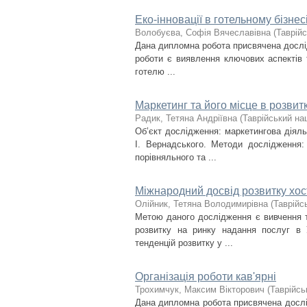
Еко-інновації в готельному бізнес
Волобуєва, Софія Вячеславівна
(
Таврійс
Дана дипломна робота присвячена дослі
роботи є виявлення ключових аспектів т
готелю ...
Маркетинг та його місце в розвит
Радик, Тетяна Андріївна
(
Таврійський на
Об’єкт дослідження: маркетингова діяльн
І. Вернадського. Методи дослідження:
порівняльного та ...
Міжнародний досвід розвитку хост
Олійник, Тетяна Володимирівна
(
Таврійс
Метою даного дослідження є вивчення т
розвитку на ринку надання послуг в 
тенденцій розвитку у ...
Організація роботи кав'ярні
Трохимчук, Максим Вікторович
(
Таврійсь
Дана дипломна робота присвячена дослід