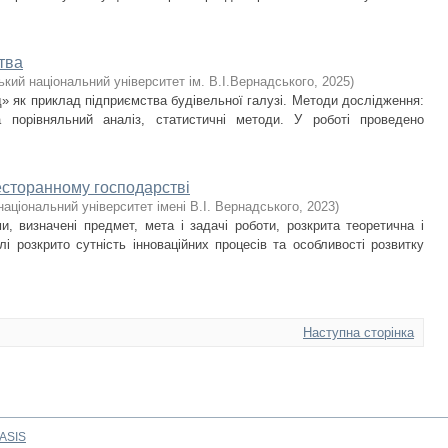
тва
ький національний університет ім. В.І.Вернадського
,
2025
)
» як приклад підприємства будівельної галузі. Методи дослідження:
а порівняльний аналіз, статистичні методи. У роботі проведено
ресторанному господарстві
національний університет імені В.І. Вернадського
,
2023
)
и, визначені предмет, мета і задачі роботи, розкрита теоретична і
і розкрито сутність інноваційних процесів та особливості розвитку
Наступна сторінка
ASIS