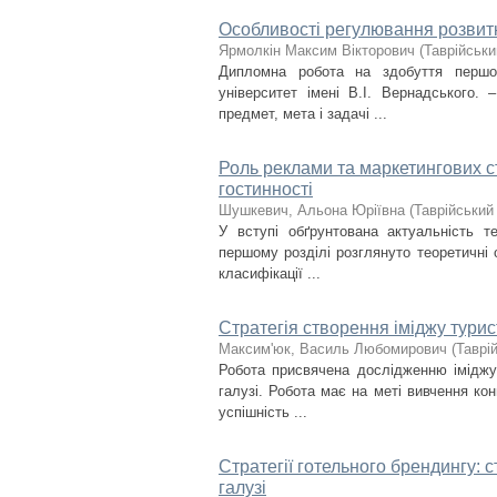
Особливості регулювання розвитк
Ярмолкін Максим Вікторович
(
Таврійськи
Дипломна робота на здобуття першог
університет імені В.І. Вернадського. 
предмет, мета і задачі ...
Роль реклами та маркетингових ст
гостинності
Шушкевич, Альона Юріївна
(
Таврійський
У вступі обґрунтована актуальність т
першому розділі розглянуто теоретичні 
класифікації ...
Стратегія створення іміджу тури
Максим'юк, Василь Любомирович
(
Таврі
Робота присвячена дослідженню іміджу 
галузі. Робота має на меті вивчення кон
успішність ...
Стратегії готельного брендингу: 
галузі