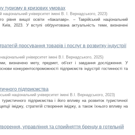
у туризму в кризових умовах
й національний університет імені В. І. Вернадського
,
2023
)
о рівня вищої освіти «бакалавр». – Таврійський національний
– Київ, 2023. У вступі обґрунтована актуальність теми, визначені
ратегій просування товарів і послуг в розвитку індустрії
 національний університет імені В.І. Вернадського
,
2025
)
еми, визначено мету, предмет, об’єкт і завдання дослідження. У
основи конкурентоспроможності підприємств індустрії гостинності та
стичного підприємства
йський національний університет імені В.І. Вернадського
,
2023
)
туристичного підприємства і його впливу на розвиток туристичної
цепції іміджу, стратегій створення іміджу, а також їхнього впливу на
створення, управління та сприйняття бренду в готельній