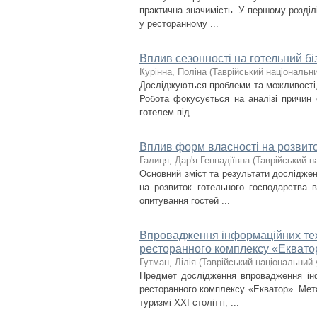
практична значимість. У першому розділі
у ресторанному ...
Вплив сезонності на готельний біз
Курінна, Поліна
(
Таврійський національни
Досліджуються проблеми та можливості, 
Робота фокусується на аналізі причин с
готелем під ...
Вплив форм власності на розвито
Галиця, Дар'я Геннадіївна
(
Таврійський н
Основний зміст та результати досліджен
на розвиток готельного господарства в
опитування гостей ...
Впровадження інформаційних техн
ресторанного комплексу «Еквато
Гутман, Лілія
(
Таврійський національний у
Предмет дослідження впровадження інфо
ресторанного комплексу «Екватор». Мет
туризмі XXI столітті, ...