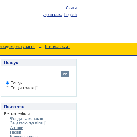
Увійти
українська
English
риродокористування
→
Бакалаврські
Пошук
Пошук
По цій колекції
Перегляд
Всі матеріали
Фонди та колекції
За датою публікації
Автори
Назви
Ключові слова