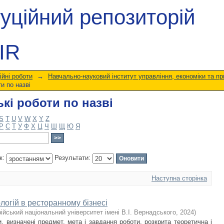
кі роботи по назві
туційний репозиторій
IR
ійні роботи
→
Навчально-науковий інститут управління, економіки та п
и по назві
кі роботи по назві
S
T
U
V
W
X
Y
Z
Р
С
Т
У
Ф
Х
Ц
Ч
Ш
Щ
Ю
Я
к:
Результати:
Наступна сторінка
логій в ресторанному бізнесі
ійський національний університет імені В.І. Вернадського
,
2024
)
, визначені предмет, мета і завдання роботи, розкрита теоретична і