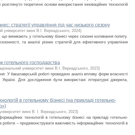
 розглянуто теоретичні основи використання інноваційних технологій
нес: стратегії управління під час низького сезону
й університет імені В.І. Вернадського
,
2024
)
що виникають у готельному бізнесі через сезонні коливання попиту.
езонності, та аналізі різних стратегій для ефективного управління
к готельного господарства
аціональний університет імені В.І. Вернадського
,
2023
)
ня: У бакалаврській роботі проведено аналіз впливу форм власності
 Україні. Для дослідження були використані літературні джерела,
ологій в готельному бізнесі (на прикладі готельно-
р»)
ніверситет імені В. І. Вернадського
,
2023
)
рмаційних технологій в готельному бізнесі на прикладі готельно-
а роботи – продемонструвати важливість інформаційних технологій в