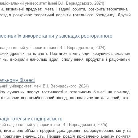
національний університет імені В.І. Вернадського
,
2024
)
и, визначені предмет, мета і задачі роботи, розкрита теоретична і
озділ розкриває теоретичні аспекти готельного брендингу. Другий
пективи їх використання у закладах ресторанного
національний університет імені В.І. Вернадського
,
2024
)
амих древніх на планеті. Протягом віків люди, керуючись власним
інь, вибирали найбільш вдалі сполучення продуктів і раціональні
ельному бізнесі
ьний університет імені В.І. Вернадського
,
2024
)
ізу сучасних послуг гостинності в готельному бізнесі на прикладі
ні використано комбінований підхід, що включає як кількісний, так і
кації готельних підприємств
кий національний університет ім. В.І.Вернадського
,
2025
)
ми, визначено об’єкт і предмет дослідження, сформульовано мету та
й практичну значущість. Перший розділ присвячено аналізу поняття