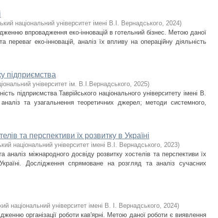
і
ький національний університет імені В.І. Вернадського
,
2024
)
дженню впровадження еко-інновацій в готельний бізнес. Метою даної
а переваг еко-інновацій, аналіз їх впливу на операційну діяльність
ку підприємства
ціональний університет ім. В.І.Вернадського
,
2025
)
ість підприємства Таврійського національного університету імені В.
 аналіз та узагальнення теоретичних джерел; методи системного,
елів та перспективи їх розвитку в Україні
ький національний університет імені В.І. Вернадського
,
2023
)
а аналіз міжнародного досвіду розвитку хостелів та перспективи їх
Україні. Дослідження спрямоване на розгляд та аналіз сучасних
кий національний університет імені В. І. Вернадського
,
2024
)
женню організації роботи кав'ярні. Метою даної роботи є виявлення