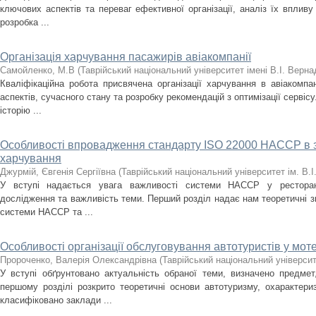
ключових аспектів та переваг ефективної організації, аналіз їх впливу 
розробка ...
Організація харчування пасажирів авіакомпанії
Самойленко, М.В
(
Таврійський національний університет імені В.І. Верна
Кваліфікаційна робота присвячена організації харчування в авіакомпа
аспектів, сучасного стану та розробку рекомендацій з оптимізації сервісу
історію ...
Особливості впровадження стандарту ISO 22000 HACCP в з
харчування
Джурмій, Євгенія Сергіївна
(
Таврійський національний університет ім. В.
У вступі надається увага важливості системи HACCP у ресторанн
дослідження та важливість теми. Перший розділ надає нам теоретичні зн
системи HACCP та ...
Особливості організації обслуговування автотуристів у моте
Пророченко, Валерія Олександрівна
(
Таврійський національний університ
У вступі обґрунтовано актуальність обраної теми, визначено предме
першому розділі розкрито теоретичні основи автотуризму, охарактери
класифіковано заклади ...