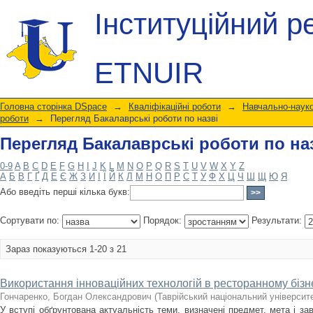
Перегляд Бакалаврські роботи по на
Інституційний р
ETNUIR
Головна сторінка DSpace
→
Кваліфікаційні роботи
→
Навчально-науко
роботи
→
Перегляд Бакалаврські роботи по назві
Перегляд Бакалаврські роботи по на
0-9
A
B
C
D
E
F
G
H
I
J
K
L
M
N
O
P
Q
R
S
T
U
V
W
X
Y
Z
А
Б
В
Г
Ґ
Д
Е
Є
Ж
З
И
І
Ї
Й
К
Л
М
Н
О
П
Р
С
Т
У
Ф
Х
Ц
Ч
Ш
Щ
Ю
Я
Або введіть перші кілька букв:
Сортувати по:
Порядок:
Результати:
Зараз показуються 1-20 з 21
Використання інноваційних технологій в ресторанному бізн
Гончаренко, Богдан Олександрович
(
Таврійський національний університе
У вступі обґрунтована актуальність теми, визначені предмет, мета і за