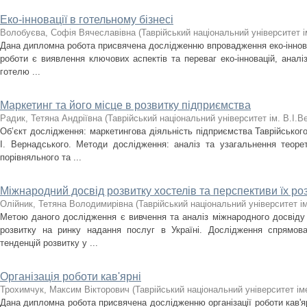
Еко-інновації в готельному бізнесі
Волобуєва, Софія Вячеславівна
(
Таврійський національний університет і
Дана дипломна робота присвячена дослідженню впровадження еко-іннова
роботи є виявлення ключових аспектів та переваг еко-інновацій, аналіз
готелю ...
Маркетинг та його місце в розвитку підприємства
Радик, Тетяна Андріївна
(
Таврійський національний університет ім. В.І.
Об’єкт дослідження: маркетингова діяльність підприємства Таврійського
І. Вернадського. Методи дослідження: аналіз та узагальнення теоре
порівняльного та ...
Міжнародний досвід розвитку хостелів та перспективи їх роз
Олійник, Тетяна Володимирівна
(
Таврійський національний університет ім
Метою даного дослідження є вивчення та аналіз міжнародного досвіду 
розвитку на ринку надання послуг в Україні. Дослідження спрямов
тенденцій розвитку у ...
Організація роботи кав'ярні
Трохимчук, Максим Вікторович
(
Таврійський національний університет іме
Дана дипломна робота присвячена дослідженню організації роботи кав'я