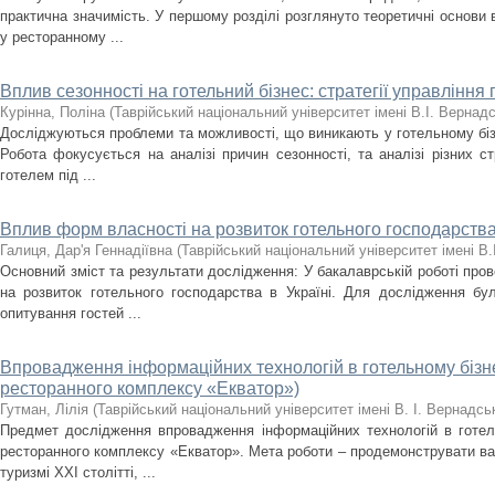
практична значимість. У першому розділі розглянуто теоретичні основи 
у ресторанному ...
Вплив сезонності на готельний бізнес: стратегії управління 
Курінна, Поліна
(
Таврійський національний університет імені В.І. Вернад
Досліджуються проблеми та можливості, що виникають у готельному бізн
Робота фокусується на аналізі причин сезонності, та аналізі різних с
готелем під ...
Вплив форм власності на розвиток готельного господарств
Галиця, Дар'я Геннадіївна
(
Таврійський національний університет імені В.
Основний зміст та результати дослідження: У бакалаврській роботі про
на розвиток готельного господарства в Україні. Для дослідження бул
опитування гостей ...
Впровадження інформаційних технологій в готельному бізнес
ресторанного комплексу «Екватор»)
Гутман, Лілія
(
Таврійський національний університет імені В. І. Вернадсь
Предмет дослідження впровадження інформаційних технологій в готель
ресторанного комплексу «Екватор». Мета роботи – продемонструвати ва
туризмі XXI столітті, ...