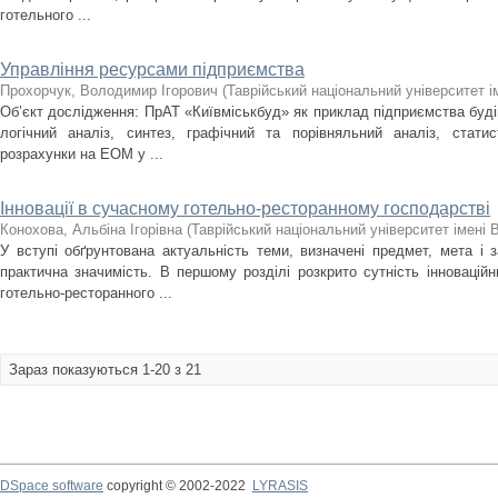
готельного ...
Управління ресурсами підприємства
Прохорчук, Володимир Ігорович
(
Таврійський національний університет і
Об’єкт дослідження: ПрАТ «Київміськбуд» як приклад підприємства буді
логічний аналіз, синтез, графічний та порівняльний аналіз, стати
розрахунки на ЕОМ у ...
Інновації в сучасному готельно-ресторанному господарстві
Конохова, Альбіна Ігорівна
(
Таврійський національний університет імені 
У вступі обґрунтована актуальність теми, визначені предмет, мета і з
практична значимість. В першому розділі розкрито сутність інноваційн
готельно-ресторанного ...
Зараз показуються 1-20 з 21
DSpace software
copyright © 2002-2022
LYRASIS