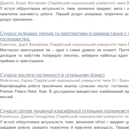
Дерюгін, Борис Вікторович
(
Таврійський національний університет імені 
У вступі обґрунтована актуальність теми, визначені предмет, мета і з
практична значимість роботи. Перший розділ розкриває теоретичні ас
розділ присвячено ...
Сучасні кулінарні тренди та перспективи їх використання у
господарства.
Єрмілова, Дар'я Валеріївна
(
Таврійський національний університет імені 
Мистецтво приготування їжі – одне з самих древніх на планеті. Прот
досвідом та набуттям попередніх поколінь, вибирали найбільш вдалі 
прийоми їх приготування. ...
Сучасні послуги гостинності в готельному бізнесі
Мойсеєнко, Каріна
(
Таврійський національний університет імені В.І. Вер
Кваліфікаційна робота присвячена аналізу сучасних послуг гостинност
Premier Palace Hotel, Київ. В дослідженні використано комбінований під
якісний ...
Сучасні світові тенденції класифікації готельних підприємст
Каленська, Дарина Геннадіївна
(
Таврійський національний університет ім
У вступі обґрунтовано актуальність теми, визначено об’єкт і предмет
завдання роботи, розкрито теоретичну й практичну значущість. Перший