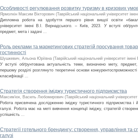
Особливості регулювання розвитку туризму в кризових умо
Ярмолкін Максим Вікторович
(
Таврійський національний університет імен
Дипломна робота на здобуття першого рівня вищої освіти «бакал
університет імені В.І. Вернадського. – Київ, 2023. У вступі обґрунт
предмет, мета і задачі ...
Роль реклами та маркетингових стратегій просування товарів
гостинності
Шушкевич, Альона Юріївна
(
Таврійський національний університет імені 
У вступі обґрунтована актуальність теми, визначено мету, предмет,
першому розділі розглянуто теоретичні основи конкурентоспроможності п
класифікації ...
Стратегія створення іміджу туристичного підприємства
Максим'юк, Василь Любомирович
(
Таврійський національний університет 
Робота присвячена дослідженню іміджу туристичного підприємства і й
галузі. Робота має на меті вивчення концепції іміджу, стратегій створен
успішність ...
Стратегії готельного брендингу: створення, управління та с
галузі