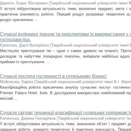
Дерюгін, Борис Вікторович
(
Таврійський національний університет імені 
У вступі обґрунтована актуальність теми, визначені предмет, мета і з
практична значимість роботи. Перший розділ розкриває теоретичні ас
розділ присвячено ...
Сучасні кулінарні тренди та перспективи їх використання у
господарства.
Єрмілова, Дар'я Валеріївна
(
Таврійський національний університет імені 
Мистецтво приготування їжі – одне з самих древніх на планеті. Прот
досвідом та набуттям попередніх поколінь, вибирали найбільш вдалі 
прийоми їх приготування. ...
Сучасні послуги гостинності в готельному бізнесі
Мойсеєнко, Каріна
(
Таврійський національний університет імені В.І. Вер
Кваліфікаційна робота присвячена аналізу сучасних послуг гостинност
Premier Palace Hotel, Київ. В дослідженні використано комбінований під
якісний ...
Сучасні світові тенденції класифікації готельних підприємст
Каленська, Дарина Геннадіївна
(
Таврійський національний університет ім
У вступі обґрунтовано актуальність теми, визначено об’єкт і предмет
завдання роботи, розкрито теоретичну й практичну значущість. Перший