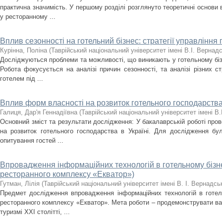
практична значимість. У першому розділі розглянуто теоретичні основи 
у ресторанному ...
Вплив сезонності на готельний бізнес: стратегії управління 
Курінна, Поліна
(
Таврійський національний університет імені В.І. Вернад
Досліджуються проблеми та можливості, що виникають у готельному бізн
Робота фокусується на аналізі причин сезонності, та аналізі різних с
готелем під ...
Вплив форм власності на розвиток готельного господарств
Галиця, Дар'я Геннадіївна
(
Таврійський національний університет імені В.
Основний зміст та результати дослідження: У бакалаврській роботі про
на розвиток готельного господарства в Україні. Для дослідження бул
опитування гостей ...
Впровадження інформаційних технологій в готельному бізнес
ресторанного комплексу «Екватор»)
Гутман, Лілія
(
Таврійський національний університет імені В. І. Вернадсь
Предмет дослідження впровадження інформаційних технологій в готель
ресторанного комплексу «Екватор». Мета роботи – продемонструвати ва
туризмі XXI столітті, ...