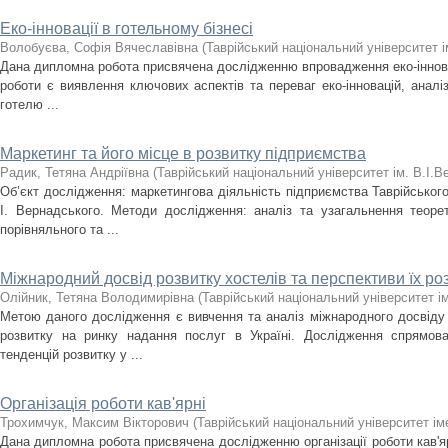
Еко-інновації в готельному бізнесі
Волобуєва, Софія Вячеславівна
(
Таврійський національний університет і
Дана дипломна робота присвячена дослідженню впровадження еко-іннова
роботи є виявлення ключових аспектів та переваг еко-інновацій, аналіз
готелю ...
Маркетинг та його місце в розвитку підприємства
Радик, Тетяна Андріївна
(
Таврійський національний університет ім. В.І.
Об’єкт дослідження: маркетингова діяльність підприємства Таврійського
І. Вернадського. Методи дослідження: аналіз та узагальнення теоре
порівняльного та ...
Міжнародний досвід розвитку хостелів та перспективи їх роз
Олійник, Тетяна Володимирівна
(
Таврійський національний університет ім
Метою даного дослідження є вивчення та аналіз міжнародного досвіду 
розвитку на ринку надання послуг в Україні. Дослідження спрямов
тенденцій розвитку у ...
Організація роботи кав'ярні
Трохимчук, Максим Вікторович
(
Таврійський національний університет іме
Дана дипломна робота присвячена дослідженню організації роботи кав'я