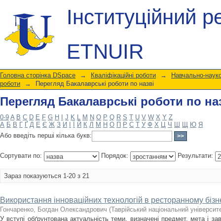
Перегляд Бакалаврські роботи по на
Інституційний р
ETNUIR
Головна сторінка DSpace
→
Кваліфікаційні роботи
→
Навчально-науко
роботи
→
Перегляд Бакалаврські роботи по назві
Перегляд Бакалаврські роботи по на
0-9
A
B
C
D
E
F
G
H
I
J
K
L
M
N
O
P
Q
R
S
T
U
V
W
X
Y
Z
А
Б
В
Г
Ґ
Д
Е
Є
Ж
З
И
І
Ї
Й
К
Л
М
Н
О
П
Р
С
Т
У
Ф
Х
Ц
Ч
Ш
Щ
Ю
Я
Або введіть перші кілька букв:
Сортувати по:
Порядок:
Результати:
Зараз показуються 1-20 з 21
Використання інноваційних технологій в ресторанному бізн
Гончаренко, Богдан Олександрович
(
Таврійський національний університе
У вступі обґрунтована актуальність теми, визначені предмет, мета і за