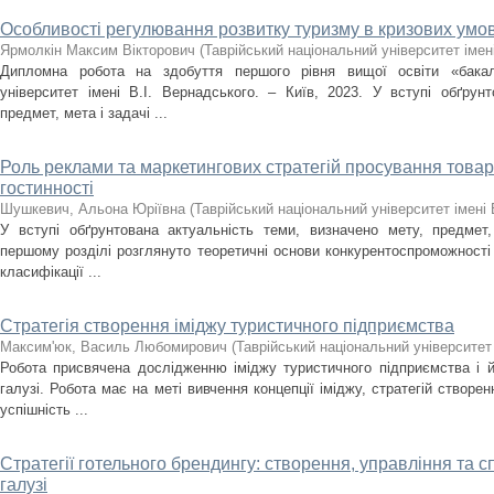
Особливості регулювання розвитку туризму в кризових умо
Ярмолкін Максим Вікторович
(
Таврійський національний університет імен
Дипломна робота на здобуття першого рівня вищої освіти «бакал
університет імені В.І. Вернадського. – Київ, 2023. У вступі обґрунт
предмет, мета і задачі ...
Роль реклами та маркетингових стратегій просування товарів
гостинності
Шушкевич, Альона Юріївна
(
Таврійський національний університет імені 
У вступі обґрунтована актуальність теми, визначено мету, предмет,
першому розділі розглянуто теоретичні основи конкурентоспроможності п
класифікації ...
Стратегія створення іміджу туристичного підприємства
Максим'юк, Василь Любомирович
(
Таврійський національний університет 
Робота присвячена дослідженню іміджу туристичного підприємства і й
галузі. Робота має на меті вивчення концепції іміджу, стратегій створен
успішність ...
Стратегії готельного брендингу: створення, управління та с
галузі