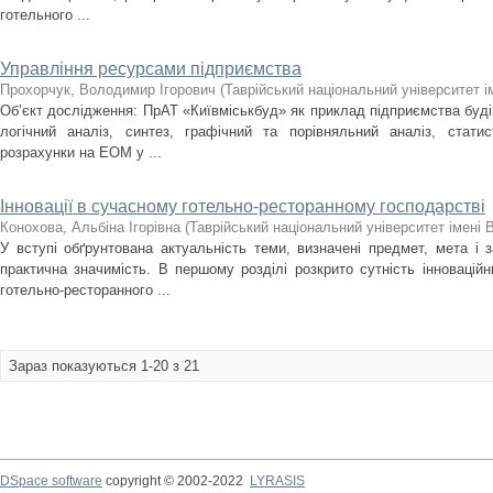
готельного ...
Управління ресурсами підприємства
Прохорчук, Володимир Ігорович
(
Таврійський національний університет і
Об’єкт дослідження: ПрАТ «Київміськбуд» як приклад підприємства буді
логічний аналіз, синтез, графічний та порівняльний аналіз, стати
розрахунки на ЕОМ у ...
Інновації в сучасному готельно-ресторанному господарстві
Конохова, Альбіна Ігорівна
(
Таврійський національний університет імені 
У вступі обґрунтована актуальність теми, визначені предмет, мета і з
практична значимість. В першому розділі розкрито сутність інноваційн
готельно-ресторанного ...
Зараз показуються 1-20 з 21
DSpace software
copyright © 2002-2022
LYRASIS