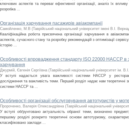
ключових аспектів та переваг ефективної організації, аналіз їх впливу 
розробка ...
Організація харчування пасажирів авіакомпанії
Самойленко, М.В
(
Таврійський національний університет імені В.І. Верна
Кваліфікаційна робота присвячена організації харчування в авіакомпа
аспектів, сучасного стану та розробку рекомендацій з оптимізації сервісу
історію ...
Особливості впровадження стандарту ISO 22000 HACCP в з
харчування
Джурмій, Євгенія Сергіївна
(
Таврійський національний університет ім. В.
У вступі надається увага важливості системи HACCP у ресторанн
дослідження та важливість теми. Перший розділ надає нам теоретичні зн
системи HACCP та ...
Особливості організації обслуговування автотуристів у моте
Пророченко, Валерія Олександрівна
(
Таврійський національний університ
У вступі обґрунтовано актуальність обраної теми, визначено предме
першому розділі розкрито теоретичні основи автотуризму, охарактери
класифіковано заклади ...