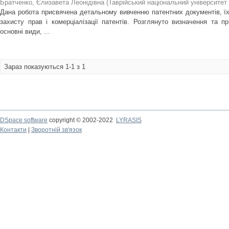
Братченко, Єлизавета Леонідівна
(
Таврійський національний університет 
Дана робота присвячена детальному вивченню патентних документів, їх 
захисту прав і комерціалізації патентів. Розглянуто визначення та п
основні види, ...
Зараз показуються 1-1 з 1
DSpace software
copyright © 2002-2022
LYRASIS
Контакти
|
Зворотній зв'язок