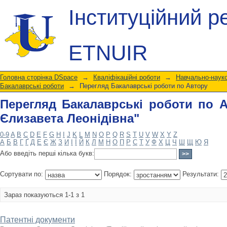
Перегляд Бакалаврські роботи по Ав
Інституційний р
ETNUIR
Головна сторінка DSpace
→
Кваліфікаційні роботи
→
Навчально-науко
Бакалаврські роботи
→
Перегляд Бакалаврські роботи по Автору
Перегляд Бакалаврські роботи по А
Єлизавета Леонідівна"
0-9
A
B
C
D
E
F
G
H
I
J
K
L
M
N
O
P
Q
R
S
T
U
V
W
X
Y
Z
А
Б
В
Г
Ґ
Д
Е
Є
Ж
З
И
І
Ї
Й
К
Л
М
Н
О
П
Р
С
Т
У
Ф
Х
Ц
Ч
Ш
Щ
Ю
Я
Або введіть перші кілька букв:
Сортувати по:
Порядок:
Результати:
Зараз показуються 1-1 з 1
Патентні документи