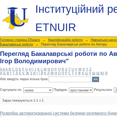
Перегляд Бакалаврські роботи по А
Інституційний р
ETNUIR
Головна сторінка DSpace
→
Кваліфікаційні роботи
→
Навчально-науко
Бакалаврські роботи
→
Перегляд Бакалаврські роботи по Автору
Перегляд Бакалаврські роботи по А
Ігор Володимирович"
0-9
A
B
C
D
E
F
G
H
I
J
K
L
M
N
O
P
Q
R
S
T
U
V
W
X
Y
Z
А
Б
В
Г
Ґ
Д
Е
Є
Ж
З
И
І
Ї
Й
К
Л
М
Н
О
П
Р
С
Т
У
Ф
Х
Ц
Ч
Ш
Щ
Ю
Я
Або введіть перші кілька букв:
Сортувати по:
Порядок:
Результати:
Зараз показуються 1-1 з 1
Розробка автоматизованої системи безпеки розумного буди