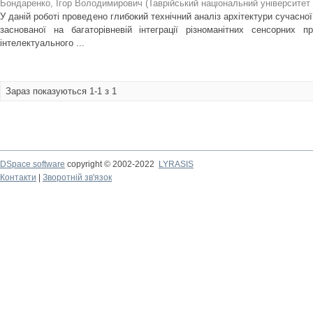
Бондаренко, Ігор Володимирович
(
Таврійський національний університет 
У даній роботі проведено глибокий технічний аналіз архітектури сучасно
заснованої на багаторівневій інтеграції різноманітних сенсорних п
інтелектуального ...
Зараз показуються 1-1 з 1
DSpace software
copyright © 2002-2022
LYRASIS
Контакти
|
Зворотній зв'язок