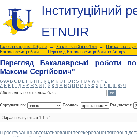
Перегляд Бакалаврські роботи по Ав
Інституційний р
ETNUIR
Головна сторінка DSpace
→
Кваліфікаційні роботи
→
Навчально-науко
Бакалаврські роботи
→
Перегляд Бакалаврські роботи по Автору
Перегляд Бакалаврські роботи по
Максим Сергійович"
0-9
A
B
C
D
E
F
G
H
I
J
K
L
M
N
O
P
Q
R
S
T
U
V
W
X
Y
Z
А
Б
В
Г
Ґ
Д
Е
Є
Ж
З
И
І
Ї
Й
К
Л
М
Н
О
П
Р
С
Т
У
Ф
Х
Ц
Ч
Ш
Щ
Ю
Я
Або введіть перші кілька букв:
Сортувати по:
Порядок:
Результати:
Зараз показуються 1-1 з 1
Проєктування автоматизованої телекерованої тягової підст