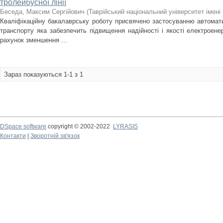
тролейбусної лінії
Беседа, Максим Сергійович
(
Таврійський національний університет імені
Кваліфікаційну бакалаврську роботу присвячено застосуванню автомат
транспорту яка забезпечить підвищення надійності і якості електроенер
рахунок зменшення ...
Зараз показуються 1-1 з 1
DSpace software
copyright © 2002-2022
LYRASIS
Контакти
|
Зворотній зв'язок