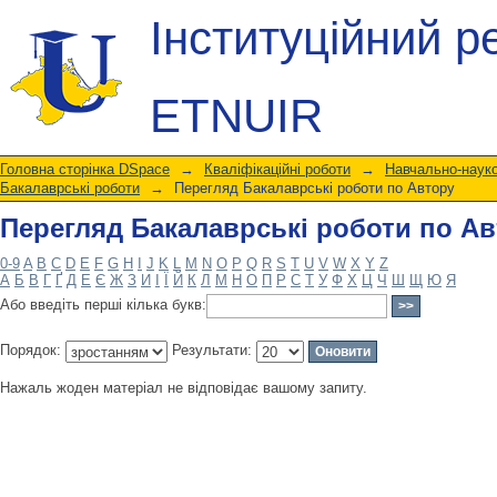
Перегляд Бакалаврські роботи по А
Інституційний р
ETNUIR
Головна сторінка DSpace
→
Кваліфікаційні роботи
→
Навчально-науко
Бакалаврські роботи
→
Перегляд Бакалаврські роботи по Автору
Перегляд Бакалаврські роботи по А
0-9
A
B
C
D
E
F
G
H
I
J
K
L
M
N
O
P
Q
R
S
T
U
V
W
X
Y
Z
А
Б
В
Г
Ґ
Д
Е
Є
Ж
З
И
І
Ї
Й
К
Л
М
Н
О
П
Р
С
Т
У
Ф
Х
Ц
Ч
Ш
Щ
Ю
Я
Або введіть перші кілька букв:
Порядок:
Результати:
Нажаль жоден матеріал не відповідає вашому запиту.