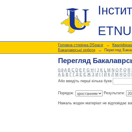
Перегляд Бакалаврсь
Інсти
ETNU
Головна сторінка DSpace
→
Кваліфікац
Бакалаврські роботи
→
Перегляд Бакал
Перегляд Бакалаврсь
0-9
A
B
C
D
E
F
G
H
I
J
K
L
M
N
O
P
Q
R
А
Б
В
Г
Ґ
Д
Е
Є
Ж
З
И
І
Ї
Й
К
Л
М
Н
О
П
Або введіть перші кілька букв:
Порядок:
Результати:
Нажаль жоден матеріал не відповідає в