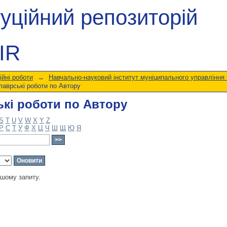
кі роботи по Автору
туційний репозиторій
IR
ійні роботи
→
Навчально-науковий інститут муніципального управління 
аврські роботи по Автору
кі роботи по Автору
S
T
U
V
W
X
Y
Z
Р
С
Т
У
Ф
Х
Ц
Ч
Ш
Щ
Ю
Я
ашому запиту.