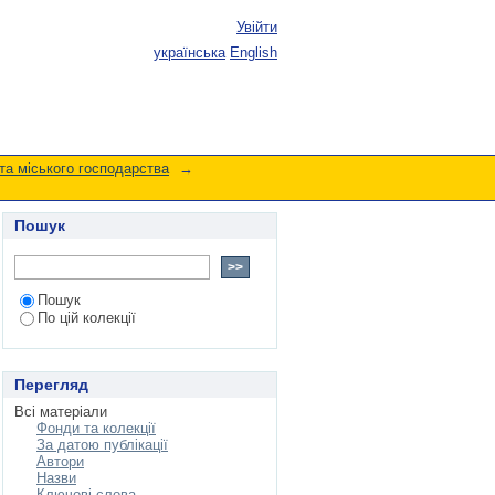
Увійти
українська
English
та міського господарства
→
Пошук
Пошук
По цій колекції
Перегляд
Всі матеріали
Фонди та колекції
За датою публікації
Автори
Назви
Ключові слова