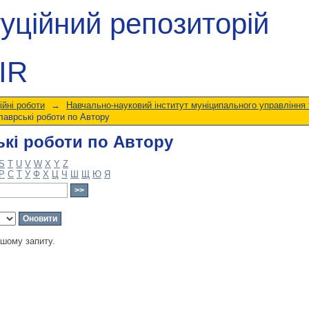
кі роботи по Автору
туційний репозиторій
IR
ійні роботи
→
Навчально-науковий інститут муніципального управління 
аврські роботи по Автору
кі роботи по Автору
S
T
U
V
W
X
Y
Z
Р
С
Т
У
Ф
Х
Ц
Ч
Ш
Щ
Ю
Я
ашому запиту.