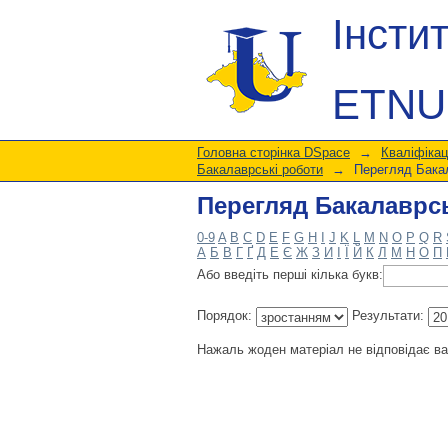
Перегляд Бакалаврсь
Інсти
ETNU
Головна сторінка DSpace
→
Кваліфікац
Бакалаврські роботи
→
Перегляд Бакал
Перегляд Бакалаврсь
0-9
A
B
C
D
E
F
G
H
I
J
K
L
M
N
O
P
Q
R
А
Б
В
Г
Ґ
Д
Е
Є
Ж
З
И
І
Ї
Й
К
Л
М
Н
О
П
Або введіть перші кілька букв:
Порядок:
Результати:
Нажаль жоден матеріал не відповідає в