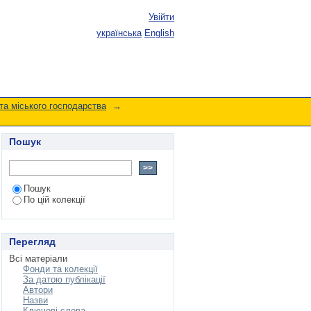
Увійти
українська
English
та міського господарства
→
Пошук
Пошук
По цій колекції
Перегляд
Всі матеріали
Фонди та колекції
За датою публікації
Автори
Назви
Ключові слова