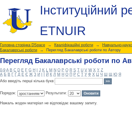
Перегляд Бакалаврські роботи по А
Інституційний р
ETNUIR
Головна сторінка DSpace
→
Кваліфікаційні роботи
→
Навчально-науко
Бакалаврські роботи
→
Перегляд Бакалаврські роботи по Автору
Перегляд Бакалаврські роботи по А
0-9
A
B
C
D
E
F
G
H
I
J
K
L
M
N
O
P
Q
R
S
T
U
V
W
X
Y
Z
А
Б
В
Г
Ґ
Д
Е
Є
Ж
З
И
І
Ї
Й
К
Л
М
Н
О
П
Р
С
Т
У
Ф
Х
Ц
Ч
Ш
Щ
Ю
Я
Або введіть перші кілька букв:
Порядок:
Результати:
Нажаль жоден матеріал не відповідає вашому запиту.