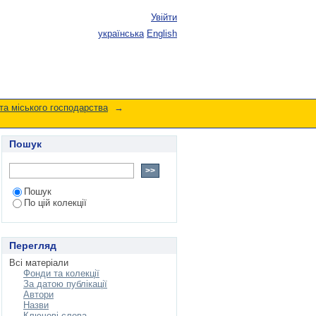
Увійти
українська
English
та міського господарства
→
Пошук
Пошук
По цій колекції
Перегляд
Всі матеріали
Фонди та колекції
За датою публікації
Автори
Назви
Ключові слова