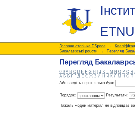
Перегляд Бакалаврсь
Інсти
ETNU
Головна сторінка DSpace
→
Кваліфікац
Бакалаврські роботи
→
Перегляд Бакал
Перегляд Бакалаврсь
0-9
A
B
C
D
E
F
G
H
I
J
K
L
M
N
O
P
Q
R
А
Б
В
Г
Ґ
Д
Е
Є
Ж
З
И
І
Ї
Й
К
Л
М
Н
О
П
Або введіть перші кілька букв:
Порядок:
Результати:
Нажаль жоден матеріал не відповідає в