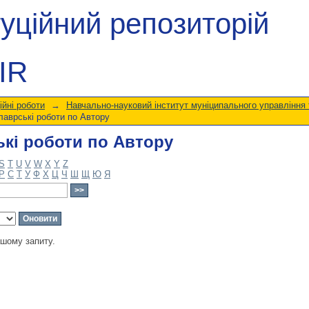
кі роботи по Автору
туційний репозиторій
IR
ійні роботи
→
Навчально-науковий інститут муніципального управління 
аврські роботи по Автору
кі роботи по Автору
S
T
U
V
W
X
Y
Z
Р
С
Т
У
Ф
Х
Ц
Ч
Ш
Щ
Ю
Я
ашому запиту.