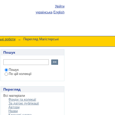
Увійти
українська
English
ькі роботи
→
Перегляд Магістерські
Пошук
Пошук
По цій колекції
Перегляд
Всі матеріали
Фонди та колекції
За датою публікації
Автори
Назви
Ключові слова