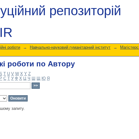
кі роботи по Автору
туційний репозиторій
IR
ійні роботи
→
Навчально-науковий гуманітарний інститут
→
Магістерс
кі роботи по Автору
S
T
U
V
W
X
Y
Z
Р
С
Т
У
Ф
Х
Ц
Ч
Ш
Щ
Ю
Я
ашому запиту.