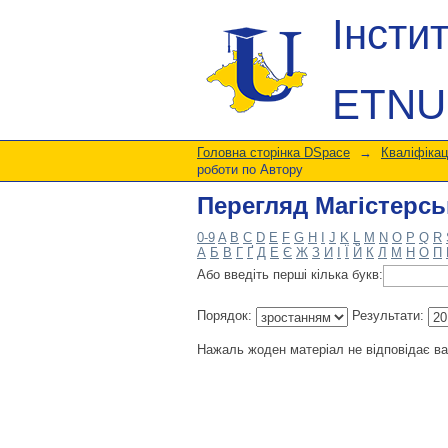
Перегляд Магістерсь
Інсти
ETNU
Головна сторінка DSpace
→
Кваліфікац
роботи по Автору
Перегляд Магістерсь
0-9
A
B
C
D
E
F
G
H
I
J
K
L
M
N
O
P
Q
R
А
Б
В
Г
Ґ
Д
Е
Є
Ж
З
И
І
Ї
Й
К
Л
М
Н
О
П
Або введіть перші кілька букв:
Порядок:
Результати:
Нажаль жоден матеріал не відповідає в