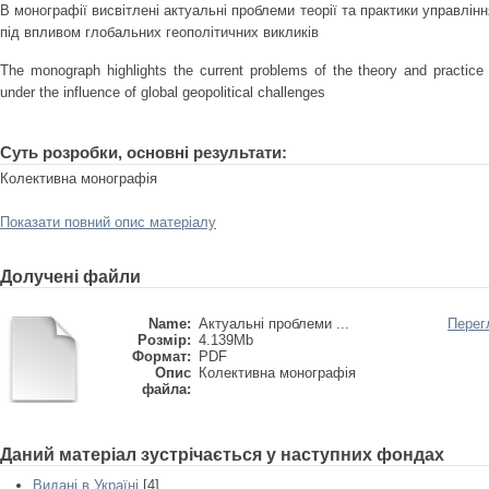
В монографії висвітлені актуальні проблеми теорії та практики управлі
під впливом глобальних геополітичних викликів
The monograph highlights the current problems of the theory and practic
under the influence of global geopolitical challenges
Суть розробки, основні результати:
Колективна монографія
Показати повний опис матеріалу
Долучені файли
Name:
Актуальні проблеми ...
Перег
Розмір:
4.139Mb
Формат:
PDF
Опис
Колективна монографія
файла:
Даний матеріал зустрічається у наступних фондах
Видані в Україні
[4]