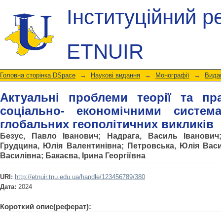
Актуальні проблеми теорії та прак
Інституційний р
системами під впливом глобальних 
ETNUIR
Головна сторінка DSpace
→
Наукові видання
→
Монографії
→
Видан
Актуальні проблеми теорії та пр
соціально- економічними систе
глобальних геополітичних викликів
Безус, Павло Іванович
;
Надрага, Василь Іванович
Грудцина, Юлія Валентинівна
;
Петровська, Юлія Вас
Василівна
;
Бакаєва, Ірина Георгіївна
URI:
http://etnuir.tnu.edu.ua/handle/123456789/380
Дата:
2024
Короткий опис(реферат):