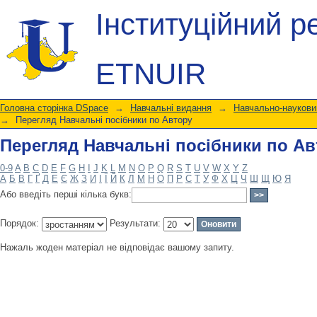
Перегляд Навчальні посібники по А
Інституційний р
ETNUIR
Головна сторінка DSpace
→
Навчальні видання
→
Навчально-науковий
→
Перегляд Навчальні посібники по Автору
Перегляд Навчальні посібники по А
0-9
A
B
C
D
E
F
G
H
I
J
K
L
M
N
O
P
Q
R
S
T
U
V
W
X
Y
Z
А
Б
В
Г
Ґ
Д
Е
Є
Ж
З
И
І
Ї
Й
К
Л
М
Н
О
П
Р
С
Т
У
Ф
Х
Ц
Ч
Ш
Щ
Ю
Я
Або введіть перші кілька букв:
Порядок:
Результати:
Нажаль жоден матеріал не відповідає вашому запиту.