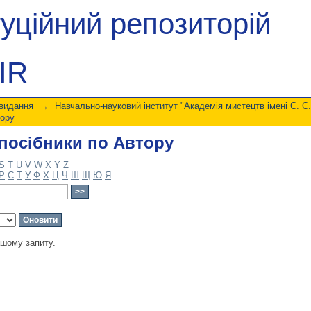
посібники по Автору
туційний репозиторій
IR
 видання
→
Навчально-науковий інститут "Академія мистецтв імені С. С
тору
посібники по Автору
S
T
U
V
W
X
Y
Z
Р
С
Т
У
Ф
Х
Ц
Ч
Ш
Щ
Ю
Я
ашому запиту.