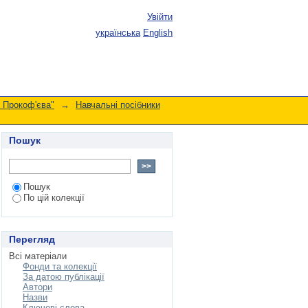
Увійти
українська
English
. Прокоф'єва"
→
Навчальні посібники
Пошук
Пошук
По цій колекції
Перегляд
Всі матеріали
Фонди та колекції
За датою публікації
Автори
Назви
Ключові слова