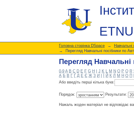
Перегляд Навчальні 
Інсти
ETNU
Головна сторінка DSpace
→
Навчальні
→
Перегляд Навчальні посібники по Ав
Перегляд Навчальні 
0-9
A
B
C
D
E
F
G
H
I
J
K
L
M
N
O
P
Q
R
А
Б
В
Г
Ґ
Д
Е
Є
Ж
З
И
І
Ї
Й
К
Л
М
Н
О
П
Або введіть перші кілька букв:
Порядок:
Результати:
Нажаль жоден матеріал не відповідає в