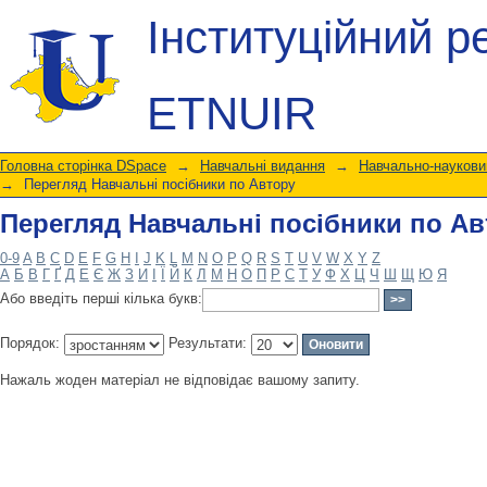
Перегляд Навчальні посібники по А
Інституційний р
ETNUIR
Головна сторінка DSpace
→
Навчальні видання
→
Навчально-науковий
→
Перегляд Навчальні посібники по Автору
Перегляд Навчальні посібники по А
0-9
A
B
C
D
E
F
G
H
I
J
K
L
M
N
O
P
Q
R
S
T
U
V
W
X
Y
Z
А
Б
В
Г
Ґ
Д
Е
Є
Ж
З
И
І
Ї
Й
К
Л
М
Н
О
П
Р
С
Т
У
Ф
Х
Ц
Ч
Ш
Щ
Ю
Я
Або введіть перші кілька букв:
Порядок:
Результати:
Нажаль жоден матеріал не відповідає вашому запиту.