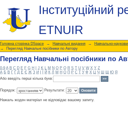
Перегляд Навчальні посібники по А
Інституційний р
ETNUIR
Головна сторінка DSpace
→
Навчальні видання
→
Навчально-науковий
→
Перегляд Навчальні посібники по Автору
Перегляд Навчальні посібники по А
0-9
A
B
C
D
E
F
G
H
I
J
K
L
M
N
O
P
Q
R
S
T
U
V
W
X
Y
Z
А
Б
В
Г
Ґ
Д
Е
Є
Ж
З
И
І
Ї
Й
К
Л
М
Н
О
П
Р
С
Т
У
Ф
Х
Ц
Ч
Ш
Щ
Ю
Я
Або введіть перші кілька букв:
Порядок:
Результати:
Нажаль жоден матеріал не відповідає вашому запиту.