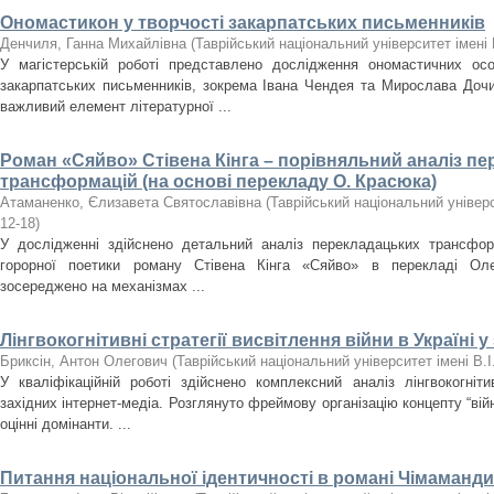
Ономастикон у творчості закарпатських письменників
Денчиля, Ганна Михайлівна
(
Таврійський національний університет імені 
У магістерській роботі представлено дослідження ономастичних ос
закарпатських письменників, зокрема Івана Чендея та Мирослава Дочи
важливий елемент літературної ...
Роман «Сяйво» Стівена Кінга – порівняльний аналіз п
трансформацій (на основі перекладу О. Красюка)
Атаманенко, Єлизавета Святославівна
(
Таврійський національний універс
12-18
)
У дослідженні здійснено детальний аналіз перекладацьких трансфор
горорної поетики роману Стівена Кінга «Сяйво» в перекладі Ол
зосереджено на механізмах ...
Лінгвокогнітивні стратегії висвітлення війни в Україні у
Бриксін, Антон Олегович
(
Таврійський національний університет імені В.
У кваліфікаційній роботі здійснено комплексний аналіз лінгвокогніти
західних інтернет-медіа. Розглянуто фреймову організацію концепту “вій
оцінні домінанти. ...
Питання національної ідентичності в романі Чімаманди