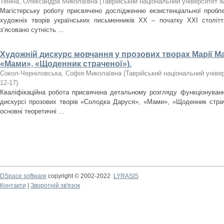
Теніна, Олександра Миколаївна
(
Таврійський національний університет і
Магістерську роботу присвячено дослідженню екзистенціальної пробл
художніх творів українських письменників ХХ – початку XXI cтоліт
з’ясовано сутність ...
Художній дискурс мовчання у прозових творах Марії Ма
«Мами», «Щоденник страченої»).
Сокол-Черніловська, Софія Миколаївна
(
Таврійський національний універ
12-17
)
Кваліфікаційна робота присвячена детальному розгляду функціонуван
дискурсі прозових творів «Солодка Даруся», «Мами», «Щоденник страч
основні теоретичні ...
DSpace software
copyright © 2002-2022
LYRASIS
Контакти
|
Зворотній зв'язок