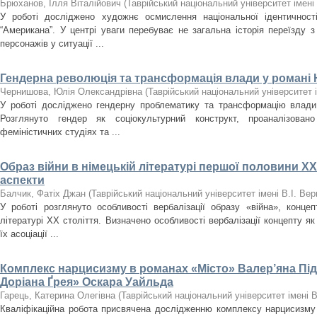
Брюханов, Ілля Віталійович
(
Таврійський національний університет імені
У роботі досліджено художнє осмислення національної ідентичност
“Американа”. У центрі уваги перебуває не загальна історія переїзду 
персонажів у ситуації ...
Гендерна революція та трансформація влади у романі
Чернишова, Юлія Олександрівна
(
Таврійський національний університет 
У роботі досліджено гендерну проблематику та трансформацію влад
Розглянуто гендер як соціокультурний конструкт, проаналізован
феміністичних студіях та ...
Образ війни в німецькій літературі першої половини XX
аспекти
Балчик, Фатіх Джан
(
Таврійський національний університет імені В.І. Ве
У роботі розглянуто особливості вербалізації образу «війна», концеп
літературі XX століття. Визначено особливості вербалізації концепту як
їх асоціації ...
Комплекс нарцисизму в романах «Місто» Валер’яна Пі
Доріана Ґрея» Оскара Уайльда
Гарець, Катерина Олегівна
(
Таврійський національний університет імені 
Кваліфікаційна робота присвячена дослідженню комплексу нарцисизму 