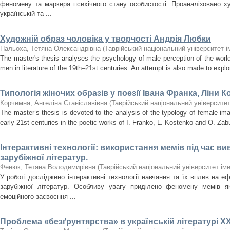
феномену та маркера психічного стану особистості. Проаналізовано 
українській та ...
Художній образ чоловіка у творчості Андрія Любки
Пальоха, Тетяна Олександрівна
(
Таврійський національний університет і
The master's thesis analyses the psychology of male perception of the worl
men in literature of the 19th–21st centuries. An attempt is also made to explo
Типологія жіночих образів у поезії Івана Франка, Ліни 
Корчемна, Ангеліна Станіславівна
(
Таврійський національний університет
The master’s thesis is devoted to the analysis of the typology of female imag
early 21st centuries in the poetic works of I. Franko, L. Kostenko and O. Zab
Інтерактивні технології: використання мемів під час ви
зарубіжної літератур.
Фенюк, Тетяна Володимирівна
(
Таврійський національний університет іме
У роботі досліджено інтерактивні технології навчання та їх вплив на е
зарубіжної літератур. Особливу увагу приділено феномену мемів як
емоційного засвоєння ...
Проблема «безґрунтярства» в українській літературі ХX 