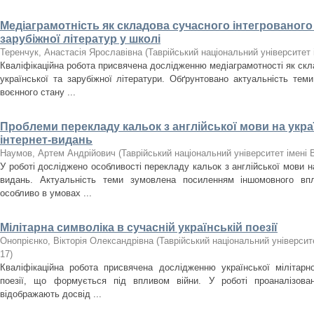
Медіаграмотність як складова сучасного інтегрованого 
зарубіжної літератур у школі
Теренчук, Анастасія Ярославівна
(
Таврійський національний університет 
Кваліфікаційна робота присвячена дослідженню медіаграмотності як скла
української та зарубіжної літератури. Обґрунтовано актуальність тем
воєнного стану ...
Проблеми перекладу кальок з англійської мови на украї
інтернет-видань
Наумов, Артем Андрійович
(
Таврійський національний університет імені 
У роботі досліджено особливості перекладу кальок з англійської мови на
видань. Актуальність теми зумовлена посиленням іншомовного впл
особливо в умовах ...
Мілітарна символіка в сучасній українській поезії
Онопрієнко, Вікторія Олександрівна
(
Таврійський національний університе
17
)
Кваліфікаційна робота присвячена дослідженню української мілітарно
поезії, що формується під впливом війни. У роботі проаналізовано
відображають досвід ...