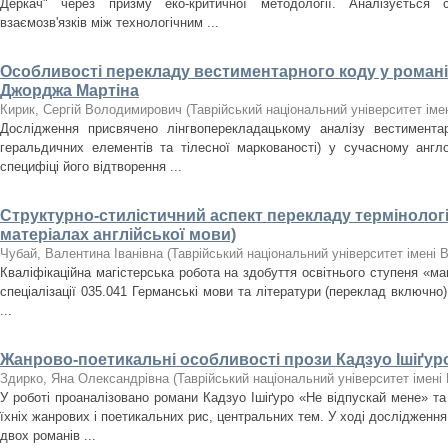
Деркач" через призму еко-критичної методології. Аналізується сп
взаємозв'язків між технологічним ...
Особливості перекладу вестиментарного коду у романі
Джорджа Мартіна
Кирик, Сергій Володимирович
(
Таврійський національний університет іме
Дослідження присвячено лінгвоперекладацькому аналізу вестиментарн
геральдичних елементів та тілесної маркованості) у сучасному англ
специфіці його відтворення ...
Структурно-стилістичний аспект перекладу термінологі
матеріалах англійської мови)
Чубай, Валентина Іванівна
(
Таврійський національний університет імені 
Кваліфікаційна магістерська робота на здобуття освітнього ступеня «магі
спеціалізації 035.041 Германські мови та літератури (переклад включно)
...
Жанрово-поетикальні особливості прози Кадзуо Ішіґур
Здирко, Яна Олександрівна
(
Таврійський національний університет імені 
У роботі проаналізовано романи Кадзуо Ішіґуро «Не відпускай мене» та
їхніх жанрових і поетикальних рис, центральних тем. У ході дослідженн
двох романів ...