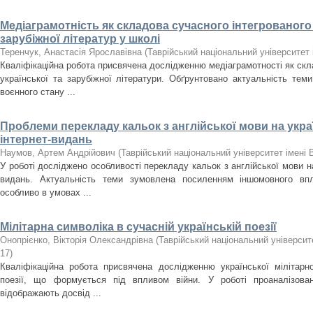
Медіаграмотність як складова сучасного інтегрованого 
зарубіжної літератур у школі
Теренчук, Анастасія Ярославівна
(
Таврійський національний університет 
Кваліфікаційна робота присвячена дослідженню медіаграмотності як скла
української та зарубіжної літератури. Обґрунтовано актуальність тем
воєнного стану ...
Проблеми перекладу кальок з англійської мови на украї
інтернет-видань
Наумов, Артем Андрійович
(
Таврійський національний університет імені 
У роботі досліджено особливості перекладу кальок з англійської мови на
видань. Актуальність теми зумовлена посиленням іншомовного впл
особливо в умовах ...
Мілітарна символіка в сучасній українській поезії
Онопрієнко, Вікторія Олександрівна
(
Таврійський національний університе
17
)
Кваліфікаційна робота присвячена дослідженню української мілітарно
поезії, що формується під впливом війни. У роботі проаналізовано
відображають досвід ...