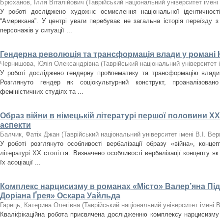
Брюханов, Ілля Віталійович
(
Таврійський національний університет імені
У роботі досліджено художнє осмислення національної ідентичност
“Американа”. У центрі уваги перебуває не загальна історія переїзду 
персонажів у ситуації ...
Гендерна революція та трансформація влади у романі
Чернишова, Юлія Олександрівна
(
Таврійський національний університет 
У роботі досліджено гендерну проблематику та трансформацію влад
Розглянуто гендер як соціокультурний конструкт, проаналізован
феміністичних студіях та ...
Образ війни в німецькій літературі першої половини XX
аспекти
Балчик, Фатіх Джан
(
Таврійський національний університет імені В.І. Ве
У роботі розглянуто особливості вербалізації образу «війна», концеп
літературі XX століття. Визначено особливості вербалізації концепту як
їх асоціації ...
Комплекс нарцисизму в романах «Місто» Валер’яна Пі
Доріана Ґрея» Оскара Уайльда
Гарець, Катерина Олегівна
(
Таврійський національний університет імені 
Кваліфікаційна робота присвячена дослідженню комплексу нарцисизму 