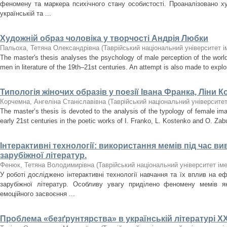
феномену та маркера психічного стану особистості. Проаналізовано 
українській та ...
Художній образ чоловіка у творчості Андрія Любки
Пальоха, Тетяна Олександрівна
(
Таврійський національний університет і
The master's thesis analyses the psychology of male perception of the worl
men in literature of the 19th–21st centuries. An attempt is also made to explo
Типологія жіночих образів у поезії Івана Франка, Ліни 
Корчемна, Ангеліна Станіславівна
(
Таврійський національний університет
The master’s thesis is devoted to the analysis of the typology of female imag
early 21st centuries in the poetic works of I. Franko, L. Kostenko and O. Zab
Інтерактивні технології: використання мемів під час ви
зарубіжної літератур.
Фенюк, Тетяна Володимирівна
(
Таврійський національний університет іме
У роботі досліджено інтерактивні технології навчання та їх вплив на е
зарубіжної літератур. Особливу увагу приділено феномену мемів як
емоційного засвоєння ...
Проблема «безґрунтярства» в українській літературі ХX 