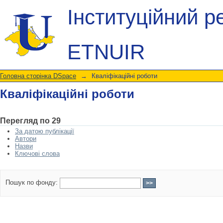
Кваліфікаційні роботи
Інституційний р
ETNUIR
Головна сторінка DSpace
→
Кваліфікаційні роботи
Кваліфікаційні роботи
Перегляд по 29
За датою публікації
Автори
Назви
Ключові слова
Пошук по фонду: