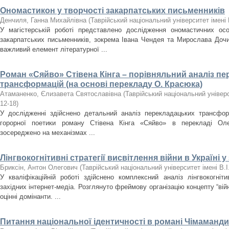
Ономастикон у творчості закарпатських письменників
Денчиля, Ганна Михайлівна
(
Таврійський національний університет імені 
У магістерській роботі представлено дослідження ономастичних ос
закарпатських письменників, зокрема Івана Чендея та Мирослава Дочи
важливий елемент літературної ...
Роман «Сяйво» Стівена Кінга – порівняльний аналіз п
трансформацій (на основі перекладу О. Красюка)
Атаманенко, Єлизавета Святославівна
(
Таврійський національний універс
12-18
)
У дослідженні здійснено детальний аналіз перекладацьких трансфор
горорної поетики роману Стівена Кінга «Сяйво» в перекладі Ол
зосереджено на механізмах ...
Лінгвокогнітивні стратегії висвітлення війни в Україні у
Бриксін, Антон Олегович
(
Таврійський національний університет імені В.
У кваліфікаційній роботі здійснено комплексний аналіз лінгвокогніти
західних інтернет-медіа. Розглянуто фреймову організацію концепту “вій
оцінні домінанти. ...
Питання національної ідентичності в романі Чімаманди