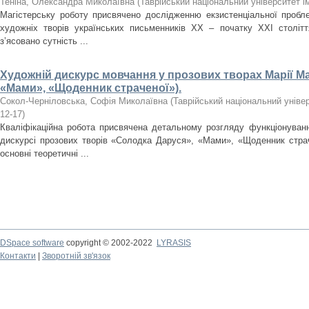
Теніна, Олександра Миколаївна
(
Таврійський національний університет і
Магістерську роботу присвячено дослідженню екзистенціальної пробл
художніх творів українських письменників ХХ – початку XXI cтоліт
з’ясовано сутність ...
Художній дискурс мовчання у прозових творах Марії Ма
«Мами», «Щоденник страченої»).
Сокол-Черніловська, Софія Миколаївна
(
Таврійський національний універ
12-17
)
Кваліфікаційна робота присвячена детальному розгляду функціонуван
дискурсі прозових творів «Солодка Даруся», «Мами», «Щоденник страч
основні теоретичні ...
DSpace software
copyright © 2002-2022
LYRASIS
Контакти
|
Зворотній зв'язок