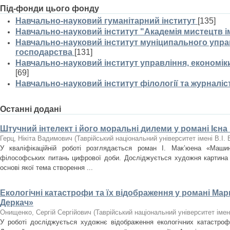
Під-фонди цього фонду
Навчально-науковий гуманітарний інститут
[135]
Навчально-науковий інститут "Академія мистецтв ім
Навчально-науковий інститут муніципального управ
господарства
[131]
Навчально-науковий інститут управління, економі
[69]
Навчально-науковий інститут філології та журналіс
Останні додані
Штучний інтелект і його моральні дилеми у романі Ієна
Герц, Нікіта Вадимович
(
Таврійський національний університет імені В.І.
У кваліфікаційній роботі розглядається роман І. Мак’юена «Маши
філософських питань цифрової доби. Досліджується художня картина с
основі якої тема створення ...
Екологічні катастрофи та їх відображення у романі Мар
Деркач»
Онищенко, Сергій Сергійович
(
Таврійський національний університет імен
У роботі досліджується художнє відображення екологічних катастроф