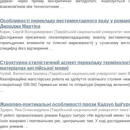
Деркач" через призму еко-критичної методології. Аналізується сп
взаємозв'язків між технологічним ...
Особливості перекладу вестиментарного коду у романі
Джорджа Мартіна
Кирик, Сергій Володимирович
(
Таврійський національний університет іме
Дослідження присвячено лінгвоперекладацькому аналізу вестиментарн
геральдичних елементів та тілесної маркованості) у сучасному англ
специфіці його відтворення ...
Структурно-стилістичний аспект перекладу термінологі
матеріалах англійської мови)
Чубай, Валентина Іванівна
(
Таврійський національний університет імені 
Кваліфікаційна магістерська робота на здобуття освітнього ступеня «магі
спеціалізації 035.041 Германські мови та літератури (переклад включно)
...
Жанрово-поетикальні особливості прози Кадзуо Ішіґур
Здирко, Яна Олександрівна
(
Таврійський національний університет імені 
У роботі проаналізовано романи Кадзуо Ішіґуро «Не відпускай мене» та
їхніх жанрових і поетикальних рис, центральних тем. У ході дослідженн
двох романів ...