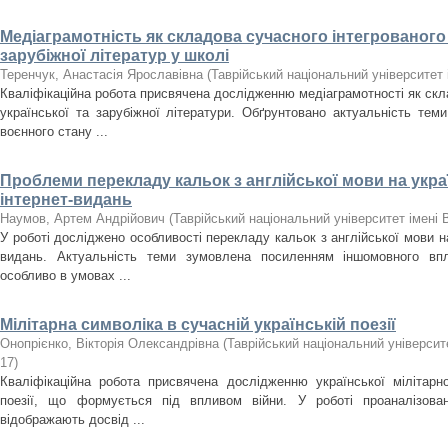
Медіаграмотність як складова сучасного інтегрованого 
зарубіжної літератур у школі
Теренчук, Анастасія Ярославівна
(
Таврійський національний університет 
Кваліфікаційна робота присвячена дослідженню медіаграмотності як скла
української та зарубіжної літератури. Обґрунтовано актуальність тем
воєнного стану ...
Проблеми перекладу кальок з англійської мови на украї
інтернет-видань
Наумов, Артем Андрійович
(
Таврійський національний університет імені 
У роботі досліджено особливості перекладу кальок з англійської мови на
видань. Актуальність теми зумовлена посиленням іншомовного впл
особливо в умовах ...
Мілітарна символіка в сучасній українській поезії
Онопрієнко, Вікторія Олександрівна
(
Таврійський національний університе
17
)
Кваліфікаційна робота присвячена дослідженню української мілітарно
поезії, що формується під впливом війни. У роботі проаналізовано
відображають досвід ...