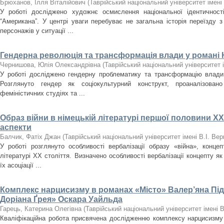
Брюханов, Ілля Віталійович
(
Таврійський національний університет імені
У роботі досліджено художнє осмислення національної ідентичност
“Американа”. У центрі уваги перебуває не загальна історія переїзду 
персонажів у ситуації ...
Гендерна революція та трансформація влади у романі
Чернишова, Юлія Олександрівна
(
Таврійський національний університет 
У роботі досліджено гендерну проблематику та трансформацію влад
Розглянуто гендер як соціокультурний конструкт, проаналізован
феміністичних студіях та ...
Образ війни в німецькій літературі першої половини XX
аспекти
Балчик, Фатіх Джан
(
Таврійський національний університет імені В.І. Ве
У роботі розглянуто особливості вербалізації образу «війна», концеп
літературі XX століття. Визначено особливості вербалізації концепту як
їх асоціації ...
Комплекс нарцисизму в романах «Місто» Валер’яна Пі
Доріана Ґрея» Оскара Уайльда
Гарець, Катерина Олегівна
(
Таврійський національний університет імені 
Кваліфікаційна робота присвячена дослідженню комплексу нарцисизму 