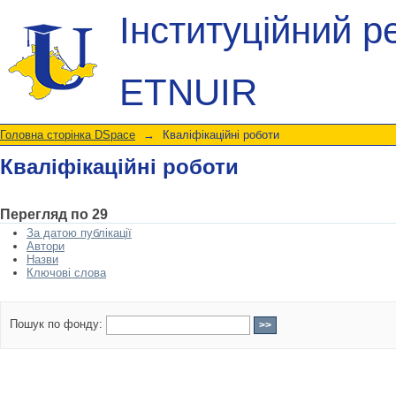
Кваліфікаційні роботи
Інституційний р
ETNUIR
Головна сторінка DSpace
→
Кваліфікаційні роботи
Кваліфікаційні роботи
Перегляд по 29
За датою публікації
Автори
Назви
Ключові слова
Пошук по фонду: