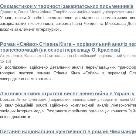
Ономастикон у творчості закарпатських письменників
Денчиля, Ганна Михайлівна
(
Таврійський національний університет імені 
У магістерській роботі представлено дослідження ономастичних ос
закарпатських письменників, зокрема Івана Чендея та Мирослава Дочи
важливий елемент літературної ...
Роман «Сяйво» Стівена Кінга – порівняльний аналіз п
трансформацій (на основі перекладу О. Красюка)
Атаманенко, Єлизавета Святославівна
(
Таврійський національний універс
12-18
)
У дослідженні здійснено детальний аналіз перекладацьких трансфор
горорної поетики роману Стівена Кінга «Сяйво» в перекладі Ол
зосереджено на механізмах ...
Лінгвокогнітивні стратегії висвітлення війни в Україні у
Бриксін, Антон Олегович
(
Таврійський національний університет імені В.
У кваліфікаційній роботі здійснено комплексний аналіз лінгвокогніти
західних інтернет-медіа. Розглянуто фреймову організацію концепту “вій
оцінні домінанти. ...
Питання національної ідентичності в романі Чімаманди