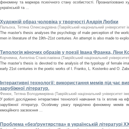
феномену та маркера психічного стану особистості. Проаналізовано 
українській та ...
Художній образ чоловіка у творчості Андрія Любки
Пальоха, Тетяна Олександрівна
(
Таврійський національний університет і
The master's thesis analyses the psychology of male perception of the worl
men in literature of the 19th–21st centuries. An attempt is also made to explo
Типологія жіночих образів у поезії Івана Франка, Ліни 
Корчемна, Ангеліна Станіславівна
(
Таврійський національний університет
The master’s thesis is devoted to the analysis of the typology of female imag
early 21st centuries in the poetic works of I. Franko, L. Kostenko and O. Zab
Інтерактивні технології: використання мемів під час ви
зарубіжної літератур.
Фенюк, Тетяна Володимирівна
(
Таврійський національний університет іме
У роботі досліджено інтерактивні технології навчання та їх вплив на е
зарубіжної літератур. Особливу увагу приділено феномену мемів як
емоційного засвоєння ...
Проблема «безґрунтярства» в українській літературі ХX 