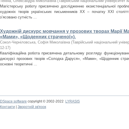
Теніна, Олександра Миколаївна
(
Таврійський національний університет і
Магістерську роботу присвячено дослідженню екзистенціальної пробл
художніх творів українських письменників ХХ – початку XXI cтоліт
з’ясовано сутність ...
Художній дискурс мовчання у прозових творах Марії Ма
«Мами», «Щоденник страченої»).
Сокол-Черніловська, Софія Миколаївна
(
Таврійський національний універ
12-17
)
Кваліфікаційна робота присвячена детальному розгляду функціонуван
дискурсі прозових творів «Солодка Даруся», «Мами», «Щоденник страч
основні теоретичні ...
DSpace software
copyright © 2002-2022
LYRASIS
Контакти
|
Зворотній зв'язок