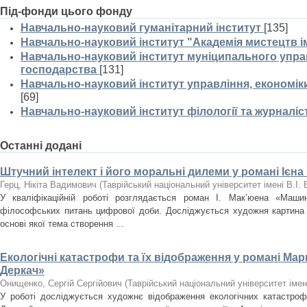
Під-фонди цього фонду
Навчально-науковий гуманітарний інститут
[135]
Навчально-науковий інститут "Академія мистецтв ім
Навчально-науковий інститут муніципального управ
господарства
[131]
Навчально-науковий інститут управління, економі
[69]
Навчально-науковий інститут філології та журналіс
Останні додані
Штучний інтелект і його моральні дилеми у романі Ієна
Герц, Нікіта Вадимович
(
Таврійський національний університет імені В.І.
У кваліфікаційній роботі розглядається роман І. Мак’юена «Маши
філософських питань цифрової доби. Досліджується художня картина с
основі якої тема створення ...
Екологічні катастрофи та їх відображення у романі Мар
Деркач»
Онищенко, Сергій Сергійович
(
Таврійський національний університет імен
У роботі досліджується художнє відображення екологічних катастроф