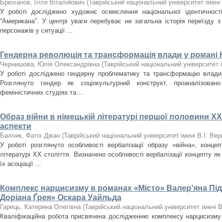
Брюханов, Ілля Віталійович
(
Таврійський національний університет імені
У роботі досліджено художнє осмислення національної ідентичност
“Американа”. У центрі уваги перебуває не загальна історія переїзду 
персонажів у ситуації ...
Гендерна революція та трансформація влади у романі
Чернишова, Юлія Олександрівна
(
Таврійський національний університет 
У роботі досліджено гендерну проблематику та трансформацію влад
Розглянуто гендер як соціокультурний конструкт, проаналізован
феміністичних студіях та ...
Образ війни в німецькій літературі першої половини XX
аспекти
Балчик, Фатіх Джан
(
Таврійський національний університет імені В.І. Ве
У роботі розглянуто особливості вербалізації образу «війна», концеп
літературі XX століття. Визначено особливості вербалізації концепту як
їх асоціації ...
Комплекс нарцисизму в романах «Місто» Валер’яна Пі
Доріана Ґрея» Оскара Уайльда
Гарець, Катерина Олегівна
(
Таврійський національний університет імені 
Кваліфікаційна робота присвячена дослідженню комплексу нарцисизму 