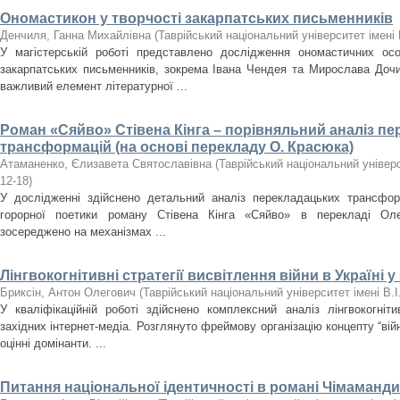
Ономастикон у творчості закарпатських письменників
Денчиля, Ганна Михайлівна
(
Таврійський національний університет імені 
У магістерській роботі представлено дослідження ономастичних ос
закарпатських письменників, зокрема Івана Чендея та Мирослава Дочи
важливий елемент літературної ...
Роман «Сяйво» Стівена Кінга – порівняльний аналіз п
трансформацій (на основі перекладу О. Красюка)
Атаманенко, Єлизавета Святославівна
(
Таврійський національний універс
12-18
)
У дослідженні здійснено детальний аналіз перекладацьких трансфор
горорної поетики роману Стівена Кінга «Сяйво» в перекладі Ол
зосереджено на механізмах ...
Лінгвокогнітивні стратегії висвітлення війни в Україні у
Бриксін, Антон Олегович
(
Таврійський національний університет імені В.
У кваліфікаційній роботі здійснено комплексний аналіз лінгвокогніти
західних інтернет-медіа. Розглянуто фреймову організацію концепту “вій
оцінні домінанти. ...
Питання національної ідентичності в романі Чімаманди