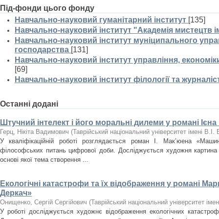
Під-фонди цього фонду
Навчально-науковий гуманітарний інститут
[135]
Навчально-науковий інститут "Академія мистецтв ім
Навчально-науковий інститут муніципального управ
господарства
[131]
Навчально-науковий інститут управління, економі
[69]
Навчально-науковий інститут філології та журналіс
Останні додані
Штучний інтелект і його моральні дилеми у романі Ієна
Герц, Нікіта Вадимович
(
Таврійський національний університет імені В.І.
У кваліфікаційній роботі розглядається роман І. Мак’юена «Маши
філософських питань цифрової доби. Досліджується художня картина с
основі якої тема створення ...
Екологічні катастрофи та їх відображення у романі Мар
Деркач»
Онищенко, Сергій Сергійович
(
Таврійський національний університет імен
У роботі досліджується художнє відображення екологічних катастроф