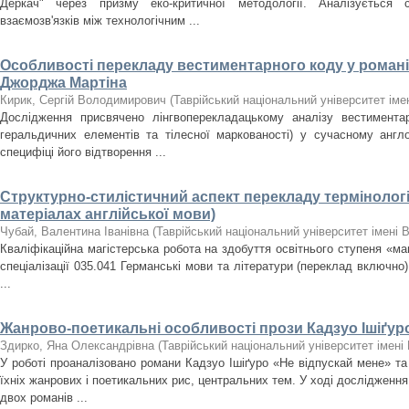
Деркач" через призму еко-критичної методології. Аналізується сп
взаємозв'язків між технологічним ...
Особливості перекладу вестиментарного коду у романі
Джорджа Мартіна
Кирик, Сергій Володимирович
(
Таврійський національний університет іме
Дослідження присвячено лінгвоперекладацькому аналізу вестиментарн
геральдичних елементів та тілесної маркованості) у сучасному англ
специфіці його відтворення ...
Структурно-стилістичний аспект перекладу термінологі
матеріалах англійської мови)
Чубай, Валентина Іванівна
(
Таврійський національний університет імені 
Кваліфікаційна магістерська робота на здобуття освітнього ступеня «магі
спеціалізації 035.041 Германські мови та літератури (переклад включно)
...
Жанрово-поетикальні особливості прози Кадзуо Ішіґур
Здирко, Яна Олександрівна
(
Таврійський національний університет імені 
У роботі проаналізовано романи Кадзуо Ішіґуро «Не відпускай мене» та
їхніх жанрових і поетикальних рис, центральних тем. У ході дослідженн
двох романів ...