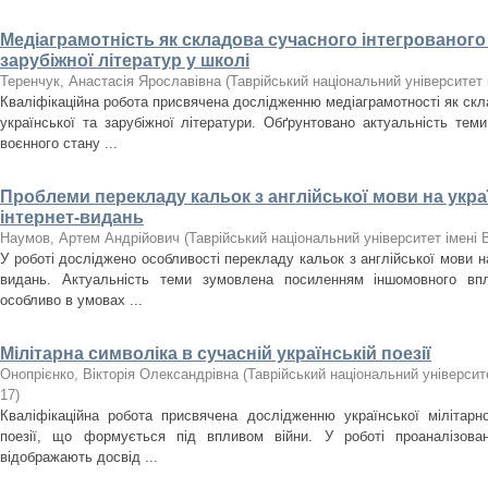
Медіаграмотність як складова сучасного інтегрованого 
зарубіжної літератур у школі
Теренчук, Анастасія Ярославівна
(
Таврійський національний університет 
Кваліфікаційна робота присвячена дослідженню медіаграмотності як скла
української та зарубіжної літератури. Обґрунтовано актуальність тем
воєнного стану ...
Проблеми перекладу кальок з англійської мови на украї
інтернет-видань
Наумов, Артем Андрійович
(
Таврійський національний університет імені 
У роботі досліджено особливості перекладу кальок з англійської мови на
видань. Актуальність теми зумовлена посиленням іншомовного впл
особливо в умовах ...
Мілітарна символіка в сучасній українській поезії
Онопрієнко, Вікторія Олександрівна
(
Таврійський національний університе
17
)
Кваліфікаційна робота присвячена дослідженню української мілітарно
поезії, що формується під впливом війни. У роботі проаналізовано
відображають досвід ...