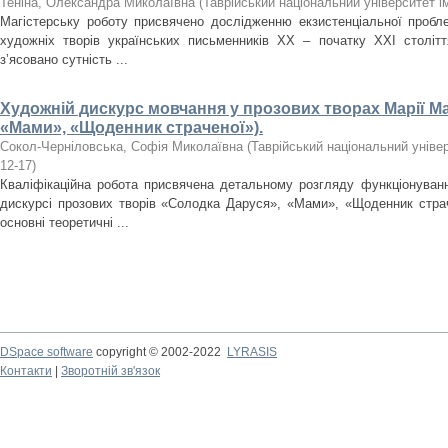
Теніна, Олександра Миколаївна
(
Таврійський національний університет і
Магістерську роботу присвячено дослідженню екзистенціальної пробл
художніх творів українських письменників ХХ – початку XXI cтоліт
з’ясовано сутність ...
Художній дискурс мовчання у прозових творах Марії Ма
«Мами», «Щоденник страченої»).
Сокол-Черніловська, Софія Миколаївна
(
Таврійський національний універ
12-17
)
Кваліфікаційна робота присвячена детальному розгляду функціонуван
дискурсі прозових творів «Солодка Даруся», «Мами», «Щоденник страч
основні теоретичні ...
DSpace software
copyright © 2002-2022
LYRASIS
Контакти
|
Зворотній зв'язок