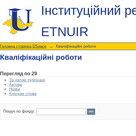
Кваліфікаційні роботи
Інституційний р
ETNUIR
Головна сторінка DSpace
→
Кваліфікаційні роботи
Кваліфікаційні роботи
Перегляд по 29
За датою публікації
Автори
Назви
Ключові слова
Пошук по фонду: