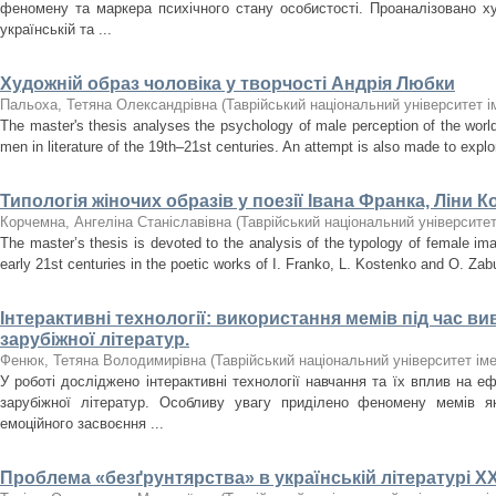
феномену та маркера психічного стану особистості. Проаналізовано 
українській та ...
Художній образ чоловіка у творчості Андрія Любки
Пальоха, Тетяна Олександрівна
(
Таврійський національний університет і
The master's thesis analyses the psychology of male perception of the worl
men in literature of the 19th–21st centuries. An attempt is also made to explo
Типологія жіночих образів у поезії Івана Франка, Ліни 
Корчемна, Ангеліна Станіславівна
(
Таврійський національний університет
The master’s thesis is devoted to the analysis of the typology of female imag
early 21st centuries in the poetic works of I. Franko, L. Kostenko and O. Zab
Інтерактивні технології: використання мемів під час ви
зарубіжної літератур.
Фенюк, Тетяна Володимирівна
(
Таврійський національний університет іме
У роботі досліджено інтерактивні технології навчання та їх вплив на е
зарубіжної літератур. Особливу увагу приділено феномену мемів як
емоційного засвоєння ...
Проблема «безґрунтярства» в українській літературі ХX 