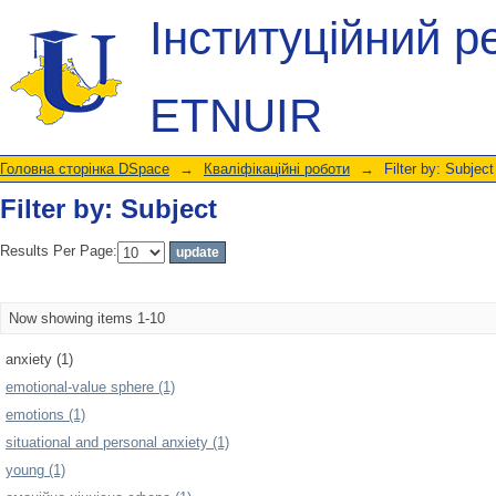
Filter by: Subject
Інституційний р
ETNUIR
Головна сторінка DSpace
→
Кваліфікаційні роботи
→
Filter by: Subject
Filter by: Subject
Results Per Page:
Now showing items 1-10
anxiety (1)
emotional-value sphere (1)
emotions (1)
situational and personal anxiety (1)
young (1)