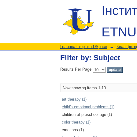
Filter by: Subject
Інсти
ETNU
Головна сторінка DSpace
→
Кваліфікац
Filter by: Subject
Results Per Page:
Now showing items 1-10
art therapy (1)
child's emotional problems (1)
children of preschool age (1)
color therapy (1)
emotions (1)