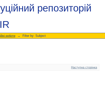
туційний репозиторій
IR
ійні роботи
→
Filter by: Subject
Наступна сторінка