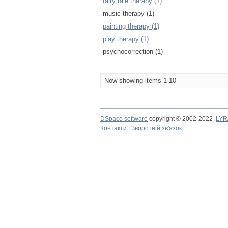
fairy tale therapy (1)
music therapy (1)
painting therapy (1)
play therapy (1)
psychocorrection (1)
Now showing items 1-10
DSpace software
copyright © 2002-2022
LYR
Контакти
|
Зворотній зв'язок