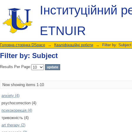
Filter by: Subject
Інституційний р
ETNUIR
Головна сторінка DSpace
→
Кваліфікаційні роботи
→
Filter by: Subject
Filter by: Subject
Results Per Page:
Now showing items 1-10
anxiety (4)
psychocorrection (4)
психокорекція (4)
тривожність (4)
art therapy (2)