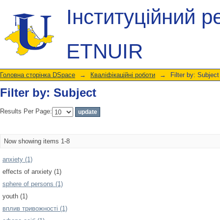
Filter by: Subject
Інституційний р
ETNUIR
Головна сторінка DSpace
→
Кваліфікаційні роботи
→
Filter by: Subject
Filter by: Subject
Results Per Page:
Now showing items 1-8
anxiety (1)
effects of anxiety (1)
sphere of persons (1)
youth (1)
вплив тривожності (1)