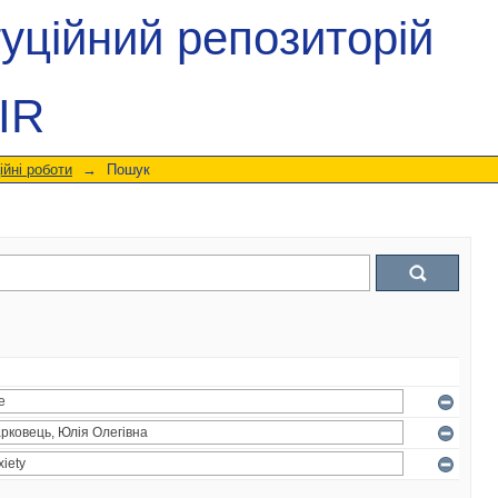
туційний репозиторій
IR
ійні роботи
→
Пошук