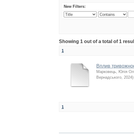
New Filters:
Showing 1 out of a total of 1 re
1
Вплив тривожност
Марковець, Юлія Ол
Вернадського
,
2024
)
1