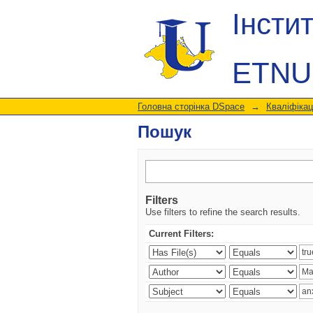
Пошук
Інсти
ETNU
Головна сторінка DSpace
→
Кваліфікац
Пошук
Filters
Use filters to refine the search results.
Current Filters: