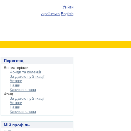
Увійти
українська
English
Перегляд
Всі матеріали
Фонди та колекції
За датою публікації
Автори
Назви
Ключові слова
Фонд
За датою публікації
Автори
Назви
Ключові слова
Мій профіль