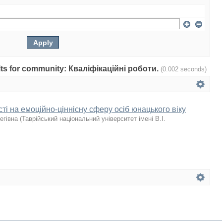
sults for community: Кваліфікаційні роботи.
(0.002 seconds)
і на емоційно-ціннісну сферу осіб юнацького віку
егівна
(
Таврійський національний університет імені В.І.