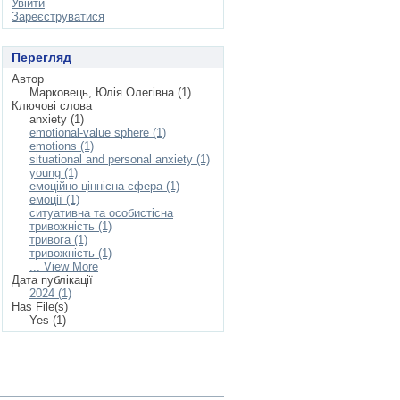
Увійти
Зареєструватися
Перегляд
Автор
Марковець, Юлія Олегівна (1)
Ключові слова
anxiety (1)
emotional-value sphere (1)
emotions (1)
situational and personal anxiety (1)
young (1)
емоційно-ціннісна сфера (1)
емоції (1)
ситуативна та особистісна
тривожність (1)
тривога (1)
тривожність (1)
... View More
Дата публікації
2024 (1)
Has File(s)
Yes (1)