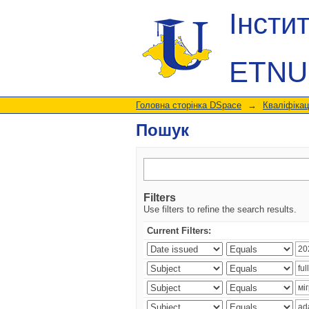
Пошук
Інсти
ETNU
Головна сторінка DSpace
→
Кваліфікац
Пошук
Filters
Use filters to refine the search results.
Current Filters: