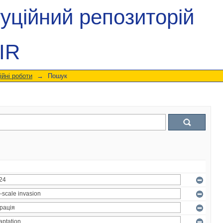
туційний репозиторій
IR
ійні роботи
→
Пошук