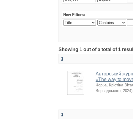
New Filters:
Showing 1 out of a total of 1 re
1
Авторський журн
«The way to move
Чорба, Крістіна Віта
Вернадського
,
2024
)
1