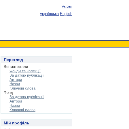
Увійти
українська
English
Перегляд
Всі матеріали
Фонди та колекції
За датою публікації
Автори
Назви
Ключові слова
Фонд
За датою публікації
Автори
Назви
Ключові слова
Мій профіль