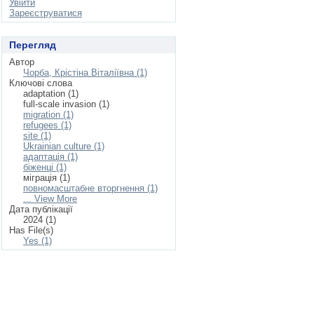
Увійти
Зареєструватися
Перегляд
Автор
Чорба, Крістіна Віталіївна (1)
Ключові слова
adaptation (1)
full-scale invasion (1)
migration (1)
refugees (1)
site (1)
Ukrainian culture (1)
адаптація (1)
біженці (1)
міграція (1)
повномасштабне вторгнення (1)
... View More
Дата публікації
2024 (1)
Has File(s)
Yes (1)