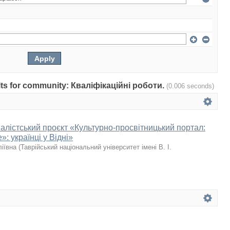
sults for community: Кваліфікаційні роботи.
(0.006 seconds)
алістський проєкт «Культурно-просвітницький портал:
»: українці у Відні»
ліївна
(
Таврійський національний університет імені В. І.