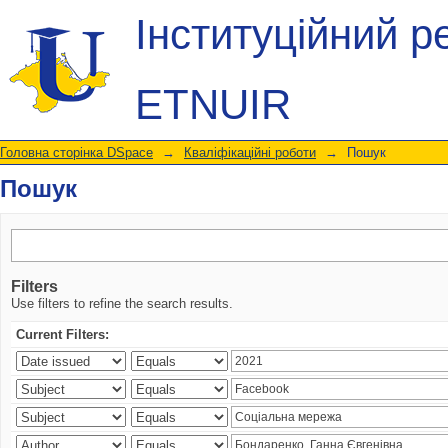
Пошук
Інституційний р
ETNUIR
Головна сторінка DSpace
→
Кваліфікаційні роботи
→
Пошук
Пошук
Filters
Use filters to refine the search results.
Current Filters: