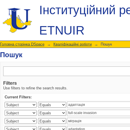
Пошук
Інституційний р
ETNUIR
Головна сторінка DSpace
→
Кваліфікаційні роботи
→
Пошук
Пошук
Filters
Use filters to refine the search results.
Current Filters: