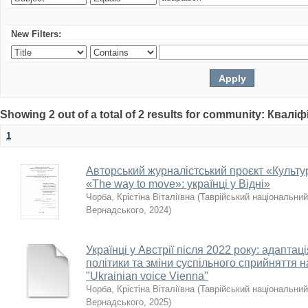
New Filters:
Showing 2 out of a total of 2 results for community: Квалі
1
Авторський журналістський проєкт «Культу
«The way to move»: українці у Відні»
Чорба, Крістіна Віталіївна
(
Таврійський національний 
Вернадського
,
2024
)
Українці у Австрії після 2022 року: адаптац
політики та зміни суспільного сприйняття н
"Ukrainian voice Vienna"
Чорба, Крістіна Віталіївна
(
Таврійський національний 
Вернадського
,
2025
)