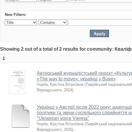
New Filters:
Showing 2 out of a total of 2 results for community: Квалі
1
Авторський журналістський проєкт «Культу
«The way to move»: українці у Відні»
Чорба, Крістіна Віталіївна
(
Таврійський національний 
Вернадського
,
2024
)
Українці у Австрії після 2022 року: адаптац
політики та зміни суспільного сприйняття н
"Ukrainian voice Vienna"
Чорба, Крістіна Віталіївна
(
Таврійський національний 
Вернадського
,
2025
)