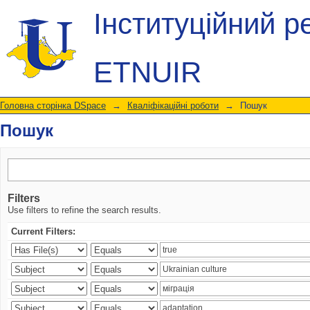
Пошук
Інституційний р
ETNUIR
Головна сторінка DSpace
→
Кваліфікаційні роботи
→
Пошук
Пошук
Filters
Use filters to refine the search results.
Current Filters: