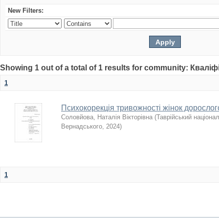
New Filters:
Showing 1 out of a total of 1 results for community: Квалі
1
Психокорекція тривожності жінок дорослого
Соловйова, Наталія Вікторівна
(
Таврійський націонал
Вернадського
,
2024
)
1