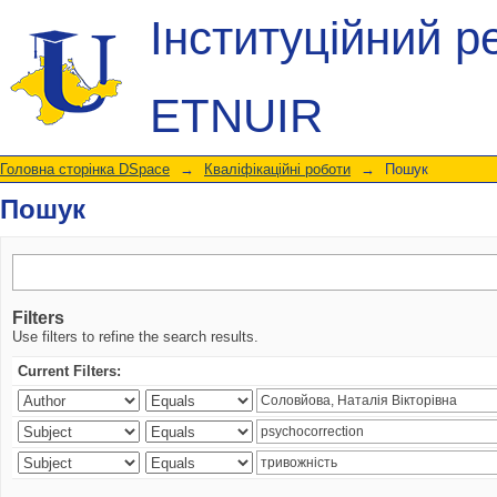
Пошук
Інституційний р
ETNUIR
Головна сторінка DSpace
→
Кваліфікаційні роботи
→
Пошук
Пошук
Filters
Use filters to refine the search results.
Current Filters: