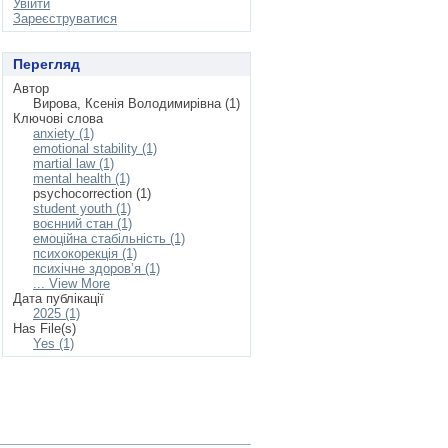
Увійти
Зареєструватися
Перегляд
Автор
Вирова, Ксенія Володимирівна (1)
Ключові слова
anxiety (1)
emotional stability (1)
martial law (1)
mental health (1)
psychocorrection (1)
student youth (1)
воєнний стан (1)
емоційна стабільність (1)
психокорекція (1)
психічне здоров’я (1)
... View More
Дата публікації
2025 (1)
Has File(s)
Yes (1)