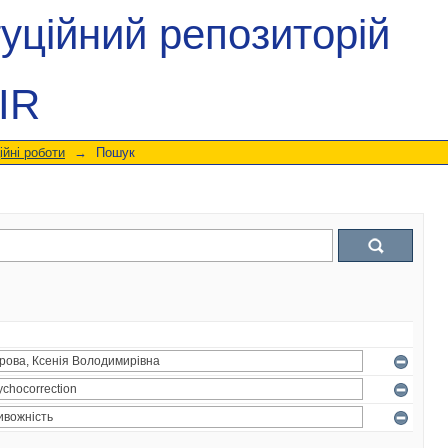
туційний репозиторій
IR
ійні роботи
→
Пошук