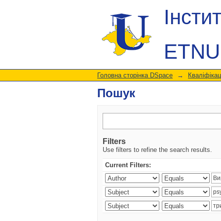
Пошук
Інсти
ETNU
Головна сторінка DSpace
→
Кваліфікац
Пошук
Filters
Use filters to refine the search results.
Current Filters: