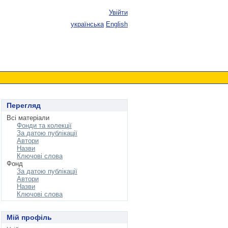
Увійти
українська
English
Перегляд
Всі матеріали
Фонди та колекції
За датою публікації
Автори
Назви
Ключові слова
Фонд
За датою публікації
Автори
Назви
Ключові слова
Мій профіль