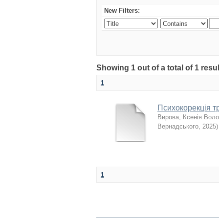
New Filters:
Showing 1 out of a total of 1 re
1
Психокорекція тр
Вирова, Ксенія Вол
Вернадського
,
2025
)
1