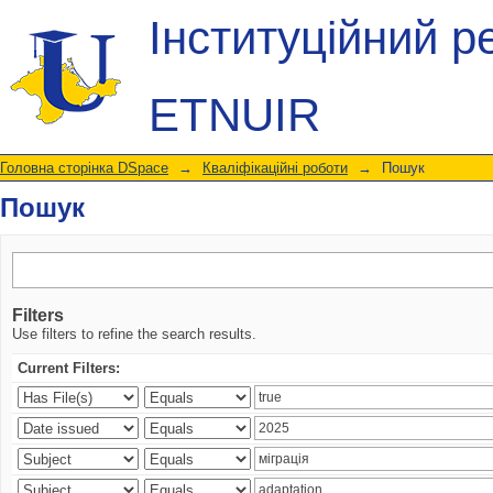
Пошук
Інституційний р
ETNUIR
Головна сторінка DSpace
→
Кваліфікаційні роботи
→
Пошук
Пошук
Filters
Use filters to refine the search results.
Current Filters: