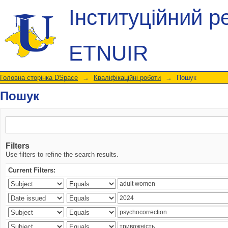
Пошук
Інституційний р
ETNUIR
Головна сторінка DSpace
→
Кваліфікаційні роботи
→
Пошук
Пошук
Filters
Use filters to refine the search results.
Current Filters: