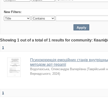
New Filters:
Showing 1 out of a total of 1 results for community: Квалі
1
Психокорекція емоційних станів внутрішнь
методом арт-терапії
Водолазська, Олександра Валеріївна
(
Таврійський н
Вернадського
,
2024
)
1