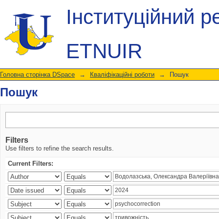
Пошук
Інституційний р
ETNUIR
Головна сторінка DSpace
→
Кваліфікаційні роботи
→
Пошук
Пошук
Filters
Use filters to refine the search results.
Current Filters: