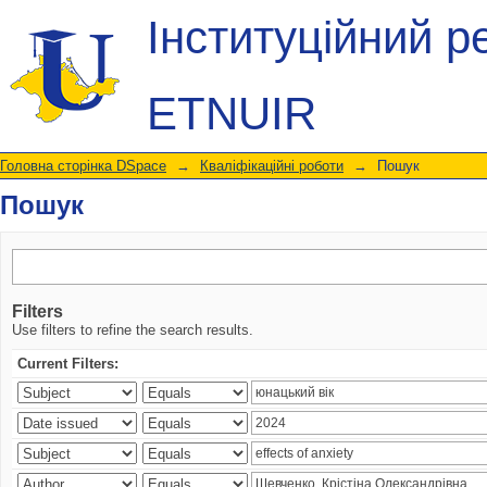
Пошук
Інституційний р
ETNUIR
Головна сторінка DSpace
→
Кваліфікаційні роботи
→
Пошук
Пошук
Filters
Use filters to refine the search results.
Current Filters: