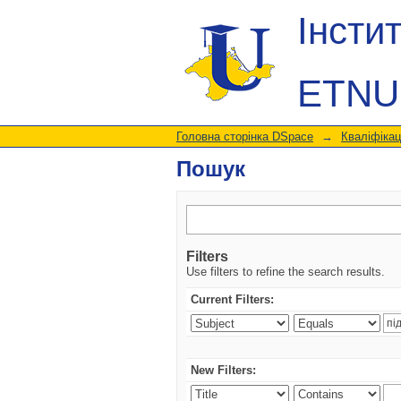
Пошук
Інсти
ETNU
Головна сторінка DSpace
→
Кваліфікац
Пошук
Filters
Use filters to refine the search results.
Current Filters:
New Filters: