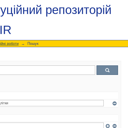
туційний репозиторій
IR
ійні роботи
→
Пошук