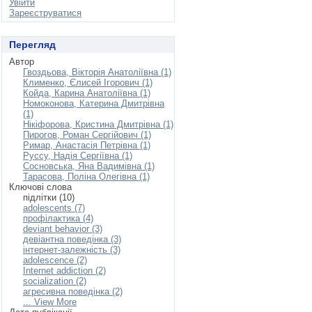
Увійти
Зареєструватися
Перегляд
Автор
Гвоздьова, Вікторія Анатоліївна (1)
Клименко, Єлисей Ігорович (1)
Койда, Карина Анатоліївна (1)
Номоконова, Катерина Дмитрівна
(1)
Нікіфорова, Кристина Дмитрівна (1)
Пирогов, Роман Сергійович (1)
Римар, Анастасія Петрівна (1)
Руссу, Надія Сергіївна (1)
Сосновська, Яна Вадимівна (1)
Тарасова, Поліна Олегівна (1)
Ключові слова
підлітки (10)
adolescents (7)
профілактика (4)
deviant behavior (3)
девіантна поведінка (3)
інтернет-залежність (3)
adolescence (2)
Internet addiction (2)
socialization (2)
агресивна поведінка (2)
... View More