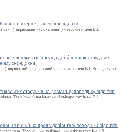
бливості Інтернет-залежних підлітків
ійович
(
Таврійський національний університет імені В.І.
гічні чинники соціалізації дітей-підлітків трудових
льному середовищі
на
(
Таврійський національний університет імені В.І. Вернадського
,
ьківських стосунків на девіантну поведінку підлітків
ліївна
(
Таврійський національний університет імені В.І.
вання в сім’ї на прояв девіантної поведінки підлітків
Анатоліївна
(
Таврійський національний університет імені В.І.