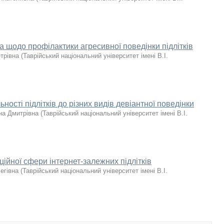
а щодо профілактики агресивної поведінки підлітків
трівна
(
Таврійський національний університет імені В.І.
ності підлітків до різних видів девіантної поведінки
на Дмитрівна
(
Таврійський національний університет імені В.І.
ійної сфери інтернет-залежних підлітків
егівна
(
Таврійський національний університет імені В.І.