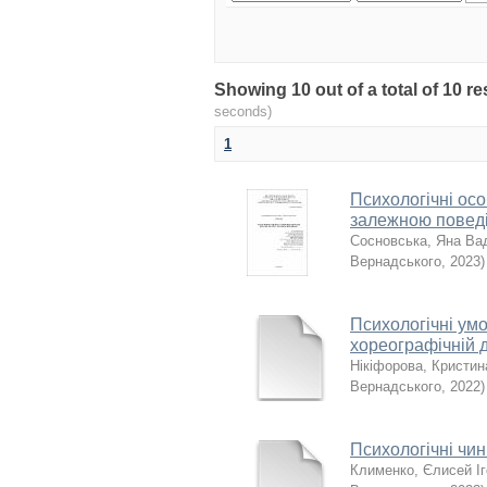
Showing 10 out of a total of 10 
seconds)
1
Психологічні особ
залежною повед
Сосновська, Яна Ва
Вернадського
,
2023
)
Психологiчнi умо
хореогрaфiчнiй д
Нікіфорова, Кристин
Вернадського
,
2022
)
Психологічні чин
Клименко, Єлисей І