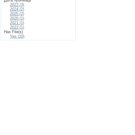
Дата публікації
2023 (3)
2024 (2)
2025 (2)
2020 (1)
2021 (1)
2022 (1)
Has File(s)
Yes (10)