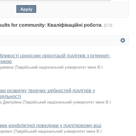
results for community: Кваліфікаційні роботи.
(0.01
ливості ціннісних орієнтацій підлітків з інтернет-
інкою
димівна
(
Таврійський національний університет імені В.І.
ви розвитку творчих здiбностей пiдлiткiв у
iяльностi
а Дмитрівна
(
Таврійський національний університет імені В.І.
ики конфліктної поведінки у підлітковому віці
горович
(
Таврійський національний університет імені В.І.