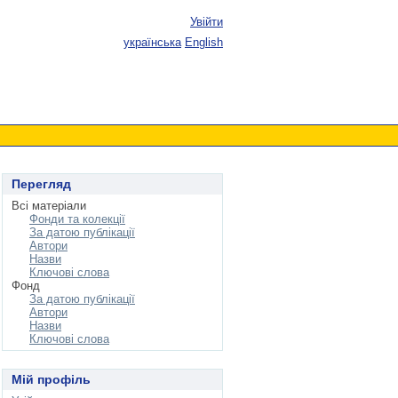
Увійти
українська
English
Перегляд
Всі матеріали
Фонди та колекції
За датою публікації
Автори
Назви
Ключові слова
Фонд
За датою публікації
Автори
Назви
Ключові слова
Мій профіль