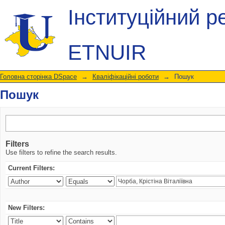
Пошук
Інституційний р
ETNUIR
Головна сторінка DSpace
→
Кваліфікаційні роботи
→
Пошук
Пошук
Filters
Use filters to refine the search results.
Current Filters:
New Filters: