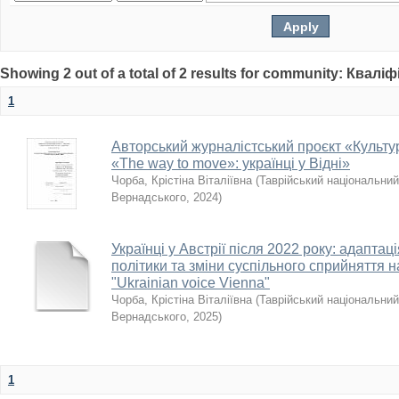
Showing 2 out of a total of 2 results for community: Квалі
1
Авторський журналістський проєкт «Культу
«The way to move»: українці у Відні»
Чорба, Крістіна Віталіївна
(
Таврійський національний 
Вернадського
,
2024
)
Українці у Австрії після 2022 року: адаптац
політики та зміни суспільного сприйняття н
"Ukrainian voice Vienna"
Чорба, Крістіна Віталіївна
(
Таврійський національний 
Вернадського
,
2025
)
1