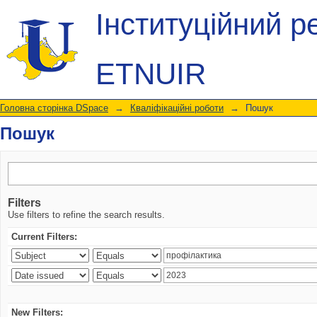
Пошук
Інституційний р
ETNUIR
Головна сторінка DSpace
→
Кваліфікаційні роботи
→
Пошук
Пошук
Filters
Use filters to refine the search results.
Current Filters:
New Filters: