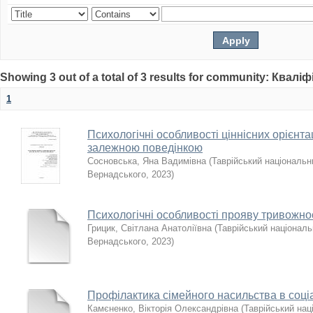
Showing 3 out of a total of 3 results for community: Квалі
1
Психологічні особливості ціннісних орієнтаці
залежною поведінкою
Сосновська, Яна Вадимівна
(
Таврійський національни
Вернадського
,
2023
)
Психологічні особливості прояву тривожнос
Грицик, Світлана Анатоліївна
(
Таврійський національн
Вернадського
,
2023
)
Профілактика сімейного насильства в соціа
Камєненко, Вікторія Олександрівна
(
Таврійський наці