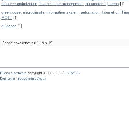
resource optimization, microclimate management, automated systems
[1]
greenhouse, microclimate, information system, automation, Internet of Things
MQTT
[1]
guidance
[1]
Зараз показуються 1-19 з 19
DSpace software
copyright © 2002-2022
LYRASIS
Контакти
|
Зворотній зв'язок