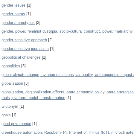
gender issues
[1]
gender norms
[1]
gender stereotypes
[3]
gender, power, feminist dystopia, socio-cultural construct, power, matriarchy
gender-sensitive approach
[2]
gender-sensitive journalism
[1]
geopolitical challenges
[1]
geopolitics
[3]
global climate change, aviation emissions, air quality, anthropogenic impact
globalization
[3]
globalization, deglobalization effects, state economic policy, state strategies
tools, platform model, transformation
[1]
Glutonym
[1]
goals
[1]
good governance
[1]
greenhouse automation, Raspberry Pi, Internet of Things (IoT), microclimate