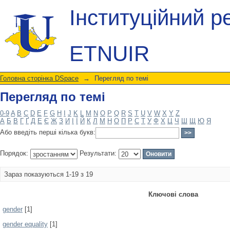
Перегляд по темі
Інституційний р
ETNUIR
Головна сторінка DSpace
→
Перегляд по темі
Перегляд по темі
0-9
A
B
C
D
E
F
G
H
I
J
K
L
M
N
O
P
Q
R
S
T
U
V
W
X
Y
Z
А
Б
В
Г
Ґ
Д
Е
Є
Ж
З
И
І
Ї
Й
К
Л
М
Н
О
П
Р
С
Т
У
Ф
Х
Ц
Ч
Ш
Щ
Ю
Я
Або введіть перші кілька букв:
Порядок:
Результати:
Зараз показуються 1-19 з 19
Ключові слова
gender
[1]
gender equality
[1]